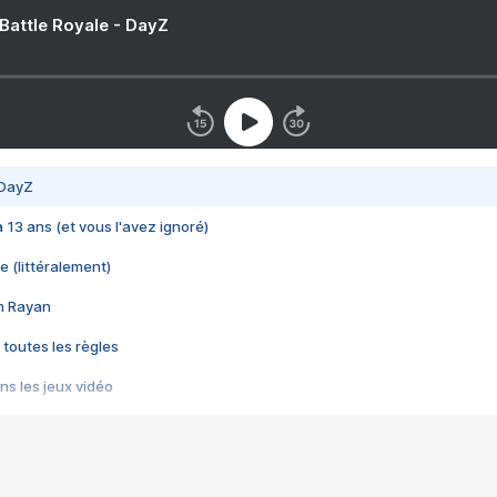
 Battle Royale - DayZ
 DayZ
 a 13 ans (et vous l'avez ignoré)
e (littéralement)
im Rayan
 toutes les règles
s les jeux vidéo
us choquant de Rockstar ? - Le scandale BULLY
e plus moche de Steam