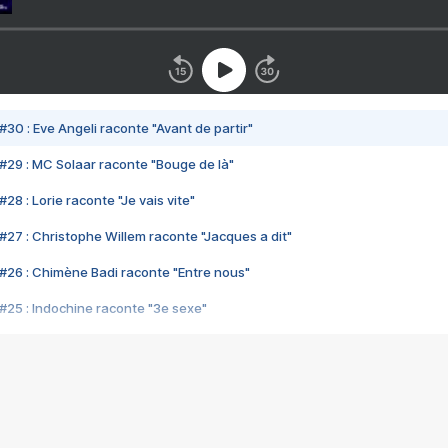
#30 : Eve Angeli raconte "Avant de partir"
#29 : MC Solaar raconte "Bouge de là"
28 : Lorie raconte "Je vais vite"
#27 : Christophe Willem raconte "Jacques a dit"
#26 : Chimène Badi raconte "Entre nous"
#25 : Indochine raconte "3e sexe"
#24 : Zaho raconte "C'est chelou"
#23 : Patrick Bruel raconte "Au café des délices"
#22 : Kyo raconte "Le chemin"