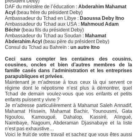
président Deby)
DAF du ministère de l’éducation :
Abderahim Mahamat
Acyl
(beau frère du président Deby)
Ambassadeur du Tchad en Libye :
Daoussa Deby Itno
Ambassadeur du Tchad aux USA :
Mahmoud Adam
Béchir
(beau fils du président Deby)
Ambassadeur du Tchad au Soudan :
Mahamat
Abderahim Acyl
(beau père du président Deby)
Consul du Tchad au Bahreïn :
un autre Itno
Ceci sans compter les centaines des cousins,
cousines, oncles et bien d’autres membres de la
famille casés dans l’administration et les entreprises
parapubliques et privées.
Maintenant je m’adresse à tous ceux là qui servent ce
régime dont le népotisme n’est plus à démontrer, quel
Tchad de demain voulez-vous que vos enfants et petits
enfants puissent y vivre ?
Je m’adresse particulièrement à Mahamat Saleh Annadif,
Mahamat Hissein, Mahamat Bachir, Younousmi, Gata
Ngoulou, Kamougué, Dahalop, Kassiré, Alingué,
Naimbaye, Nagoum, Abderaman Djasnabaye et la liste
n’est pas exhaustive…
Voici le fruit de votre travail et sachez que vous êtes aussi