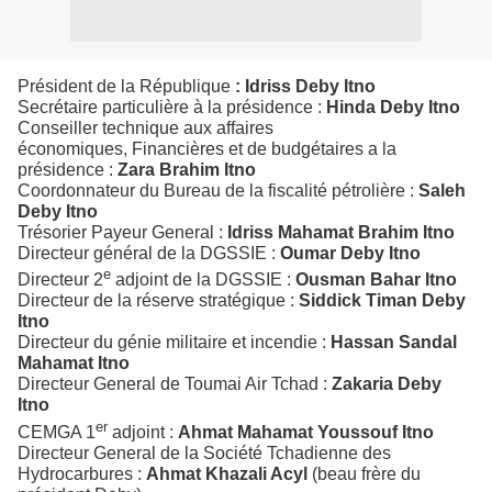
Président de la République
: Idriss Deby Itno
Secrétaire particulière à la présidence :
Hinda Deby Itno
Conseiller technique aux affaires
économiques,
Financières et de budgétaires a la
présidence :
Zara Brahim Itno
Coordonnateur du Bureau de la fiscalité pétrolière :
Saleh
Deby Itno
Trésorier
Payeur
General :
Idriss Mahamat Brahim Itno
Directeur général de la DGSSIE :
Oumar Deby Itno
e
Directeur 2
adjoint de la DGSSIE :
Ousman Bahar Itno
Directeur de la réserve stratégique :
Siddick Timan Deby
Itno
Directeur du génie militaire et incendie :
Hassan Sandal
Mahamat Itno
Directeur General de Toumai Air Tchad :
Zakaria Deby
Itno
er
CEMGA 1
adjoint :
Ahmat Mahamat Youssouf Itno
Directeur General de la Société Tchadienne des
Hydrocarbures :
Ahmat Khazali Acyl
(beau frère du