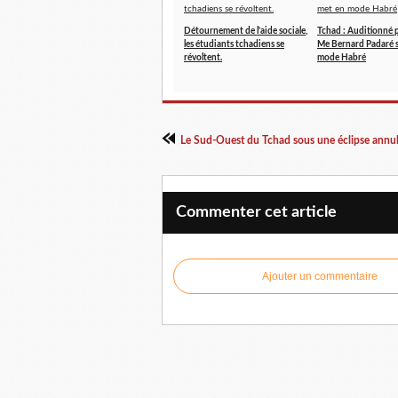
Détournement de l'aide sociale,
Tchad : Auditionné p
les étudiants tchadiens se
Me Bernard Padaré s
révoltent.
mode Habré
Commenter cet article
Ajouter un commentaire