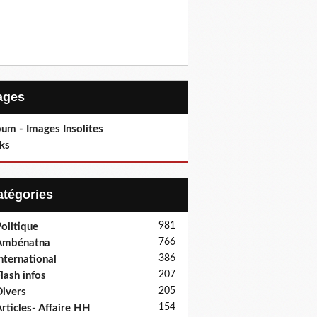
Pages
um - Images Insolites
ks
Catégories
981
olitique
766
Ambénatna
386
nternational
207
lash infos
205
ivers
154
rticles- Affaire HH