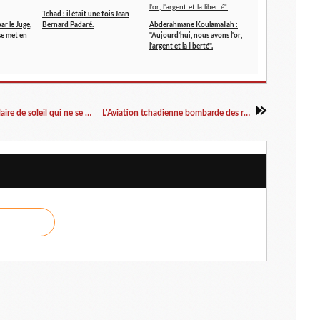
Tchad : il était une fois Jean
ar le Juge,
Bernard Padaré.
Abderahmane Koulamallah :
e met en
"Aujourd'hui, nous avons l'or,
l'argent et la liberté".
Le Sud-Ouest du Tchad sous une éclipse annulaire de soleil qui ne se reproduira pas avant 3043 !
L'Aviation tchadienne bombarde des rebelles dans l'Est