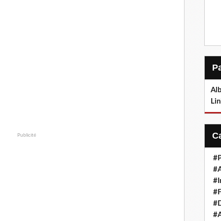
Alb
Lin
Publicité
#P
#
#I
#F
#D
#A