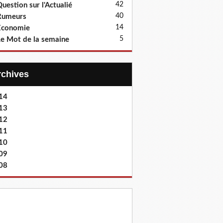
42
uestion sur l'Actualié
40
Rumeurs
14
Economie
5
e Mot de la semaine
Archives
14
13
12
11
10
09
08