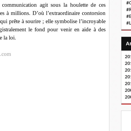
#Q
e communication agit sous la houlette de ces
#
s à millions. D’où l’extraordinaire contorsion
#
qui prête à sourire ; elle symbolise l’incroyable
#L
gistralement le fond pour venir en aide à des
 la loi.
e.com
20
20
20
20
20
20
20