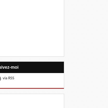
Suivez-moi
via RSS