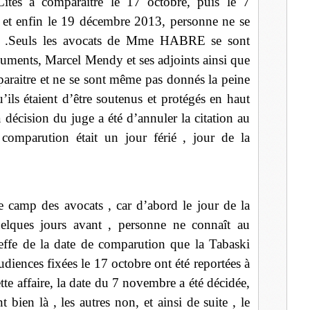
ités à comparaitre le 17 octobre, puis le 7
et enfin le 19 décembre 2013, personne ne se
ge .Seuls les avocats de Mme HABRE se sont
rguments, Marcel Mendy et ses adjoints ainsi que
aitre et ne se sont même pas donnés la peine
’ils étaient d’être soutenus et protégés en haut
a décision du juge a été d’annuler la citation au
comparution était un jour férié , jour de la
le camp des avocats , car d’abord le jour de la
uelques jours avant , personne ne connaît au
effe de la date de comparution que la Tabaski
audiences fixées le 17 octobre ont été reportées à
tte affaire, la date du 7 novembre a été décidée,
bien là , les autres non, et ainsi de suite , le