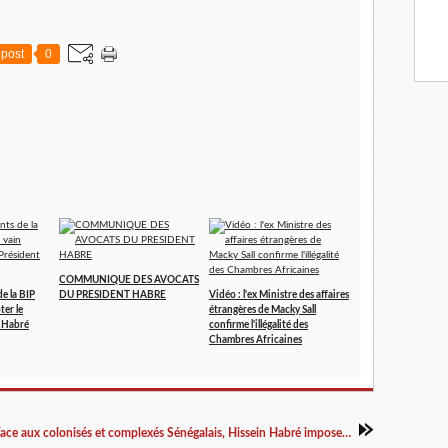
post
0
COMMUNIQUE DES AVOCATS
de la BIP
DU PRESIDENT HABRE
Vidéo : l'ex Ministre des affaires
ter le
étrangères de Macky Sall
t Habré
confirme l'illégalité des
Chambres Africaines
Face aux colonisés et complexés Sénégalais, Hissein Habré impose son turban traditionnel