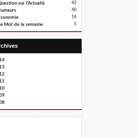
42
uestion sur l'Actualié
40
Rumeurs
14
Economie
5
e Mot de la semaine
Archives
14
13
12
11
10
09
08