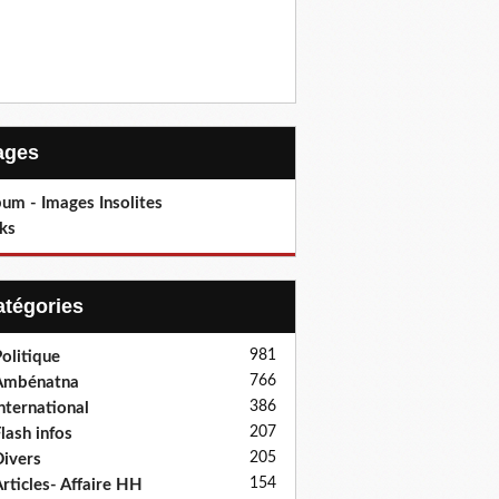
Pages
um - Images Insolites
ks
Catégories
981
olitique
766
Ambénatna
386
nternational
207
lash infos
205
ivers
154
rticles- Affaire HH