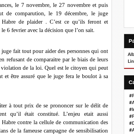
hances, le 7 novembre, le 27 novembre et puis
aut de comparution, le 19 décembre, le juge
bre de plaider . C’est ce qu’ils feront et
 le 6 fevrier avec la décision que l’on sait.
 juge fait tout pour aider des personnes qui ont
Alb
 en refusant de comparaitre par le biais de leurs
Lin
violation de la loi. Quel est le citoyen qui peut
 et être assuré que le juge fera le boulot à sa
#P
#
er à tout prix de se prononcer sur le délit de
#I
nt qu’il était constitué. L’enjeu etait aussi
#F
 Habre contre la cellule de communication des
#D
élans de la fameuse campagne de sensibilisation
#A