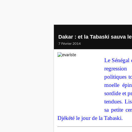
Dakar : et la Tabaski sauva l
7 Février 2014
Le Sénégal 
regression
politiques 
moelle épin
sordide et pr
tendues. Lis
sa petite c
Djékété le jour de la Tabaski.