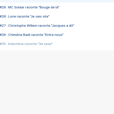
#29 : MC Solaar raconte "Bouge de là"
28 : Lorie raconte "Je vais vite"
#27 : Christophe Willem raconte "Jacques a dit"
#26 : Chimène Badi raconte "Entre nous"
#25 : Indochine raconte "3e sexe"
#24 : Zaho raconte "C'est chelou"
#23 : Patrick Bruel raconte "Au café des délices"
#22 : Kyo raconte "Le chemin"
#21 : Nolwenn Leroy raconte "Cassé"
#20 : Patrick Hernandez raconte "Born to be alive"
#19 : Lorie raconte "Près de moi"
#18 : Michael Jones raconte "A nos actes manqués" (avec Jean-Jacque