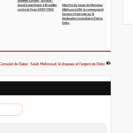
Sommet Europe - Afrique :
Appel à manifester à Bruxelles
Meurtre du neveu de Monsieur
contre le Tyran DEBY ITNO
Allafouza LONI, la communauté
Gorane s’interroge sur la
déclaration incendiaire d'Idriss
Deby.
Consulat de Dakar : Salah Mahmoud, le drapeau et l'argent de Deby