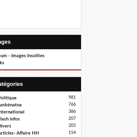
Pages
um - Images Insolites
ks
Catégories
981
olitique
766
Ambénatna
386
nternational
207
lash infos
205
ivers
154
rticles- Affaire HH