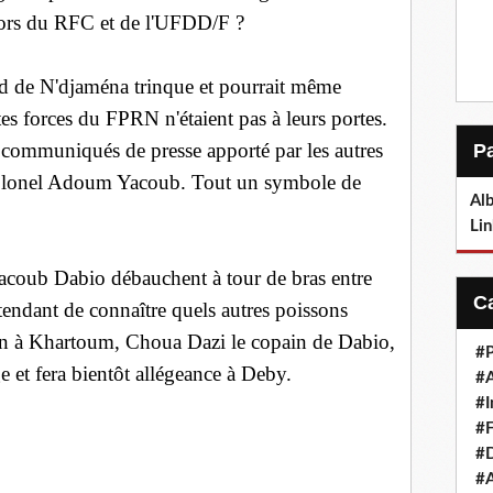
ors du RFC et de l'UFDD/F ?
d de N'djaména trinque et pourrait même
ntes forces du FPRN n'étaient pas à leurs portes.
r communiqués de presse apporté par les autres
onel Adoum Yacoub. Tout un symbole de
Alb
Lin
oub Dabio débauchent à tour de bras entre
tendant de connaître quels autres poissons
ain à Khartoum, Choua Dazi le copain de Dabio,
#P
ge et fera bientôt allégeance à Deby.
#
#I
#F
#D
#A