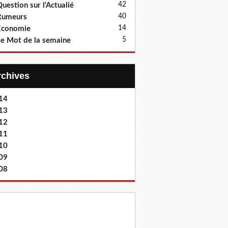
42
uestion sur l'Actualié
40
Rumeurs
14
Economie
5
e Mot de la semaine
Archives
14
13
12
11
10
09
08