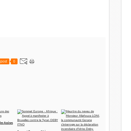
post
0
des Assises