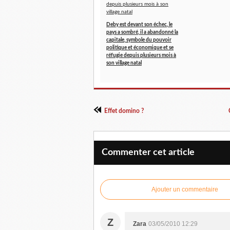
Deby est devant son échec, le
pays a sombré, il a abandonné la
capitale, symbole du pouvoir
politique et économique et se
réfugie depuis plusieurs mois à
son village natal
Effet domino ?
Commenter cet article
Ajouter un commentaire
Z
Zara
03/05/2010 12:29