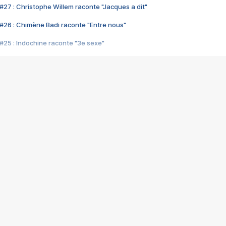
#27 : Christophe Willem raconte "Jacques a dit"
#26 : Chimène Badi raconte "Entre nous"
#25 : Indochine raconte "3e sexe"
#24 : Zaho raconte "C'est chelou"
#23 : Patrick Bruel raconte "Au café des délices"
#22 : Kyo raconte "Le chemin"
#21 : Nolwenn Leroy raconte "Cassé"
#20 : Patrick Hernandez raconte "Born to be alive"
#19 : Lorie raconte "Près de moi"
#18 : Michael Jones raconte "A nos actes manqués" (avec Jean-Jacque
#17 : Khaled raconte "Aïcha"
#16 : Corneille raconte "Parce qu'on vient de loin"
#15 : Indochine raconte "L'aventurier"