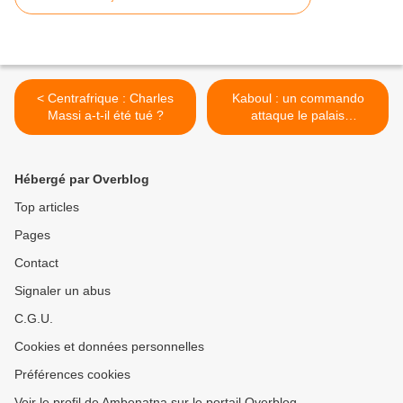
< Centrafrique : Charles
Kaboul : un commando
Massi a-t-il été tué ?
attaque le palais
présidentiel >
Hébergé par Overblog
Top articles
Pages
Contact
Signaler un abus
C.G.U.
Cookies et données personnelles
Préférences cookies
Voir le profil de Ambenatna sur le portail Overblog