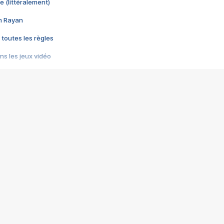
e (littéralement)
im Rayan
 toutes les règles
s les jeux vidéo
us choquant de Rockstar ? - Le scandale BULLY
e plus moche de Steam
du RÊVE tourne au CAUCHEMAR
pendant 8 heures
it… à tort
umiliés par un jeu vidéo
ire - Final Fantasy 8
ti un empire - Age of Empires
story DOFUS