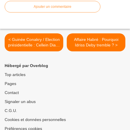
Ajouter un commentaire
< Guinée Conakry / Election
Affaire Habré : Pourquoi
présidentielle : Cellein Diallo
Idriss Deby tremble ? >
(51,76%) - Alpha Condé
(48,24%)
Hébergé par Overblog
Top articles
Pages
Contact
Signaler un abus
C.G.U.
Cookies et données personnelles
Préférences cookies