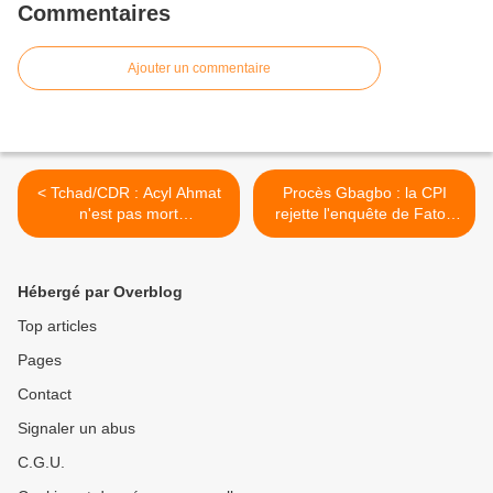
Commentaires
Ajouter un commentaire
< Tchad/CDR : Acyl Ahmat
Procès Gbagbo : la CPI
n'est pas mort
rejette l'enquête de Fatou
accidentellement, il a été
Bensouda fondée sur les
assassiné !
rapports des Ong >
Hébergé par Overblog
Top articles
Pages
Contact
Signaler un abus
C.G.U.