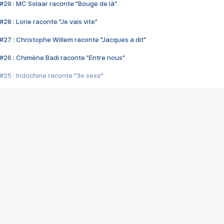
#29 : MC Solaar raconte "Bouge de là"
28 : Lorie raconte "Je vais vite"
#27 : Christophe Willem raconte "Jacques a dit"
#26 : Chimène Badi raconte "Entre nous"
#25 : Indochine raconte "3e sexe"
#24 : Zaho raconte "C'est chelou"
#23 : Patrick Bruel raconte "Au café des délices"
#22 : Kyo raconte "Le chemin"
#21 : Nolwenn Leroy raconte "Cassé"
#20 : Patrick Hernandez raconte "Born to be alive"
#19 : Lorie raconte "Près de moi"
#18 : Michael Jones raconte "A nos actes manqués" (avec Jean-Jacque
#17 : Khaled raconte "Aïcha"