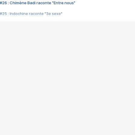
#26 : Chimène Badi raconte "Entre nous"
#25 : Indochine raconte "3e sexe"
#24 : Zaho raconte "C'est chelou"
#23 : Patrick Bruel raconte "Au café des délices"
#22 : Kyo raconte "Le chemin"
#21 : Nolwenn Leroy raconte "Cassé"
#20 : Patrick Hernandez raconte "Born to be alive"
#19 : Lorie raconte "Près de moi"
#18 : Michael Jones raconte "A nos actes manqués" (avec Jean-Jacque
#17 : Khaled raconte "Aïcha"
#16 : Corneille raconte "Parce qu'on vient de loin"
#15 : Indochine raconte "L'aventurier"
14 : Lorie raconte "Sur un air latino"