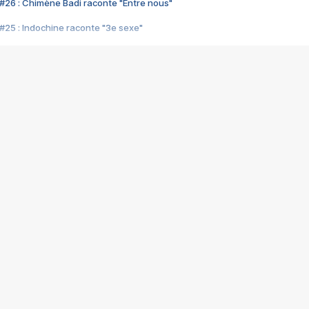
#26 : Chimène Badi raconte "Entre nous"
#25 : Indochine raconte "3e sexe"
#24 : Zaho raconte "C'est chelou"
#23 : Patrick Bruel raconte "Au café des délices"
#22 : Kyo raconte "Le chemin"
#21 : Nolwenn Leroy raconte "Cassé"
#20 : Patrick Hernandez raconte "Born to be alive"
#19 : Lorie raconte "Près de moi"
#18 : Michael Jones raconte "A nos actes manqués" (avec Jean-Jacque
#17 : Khaled raconte "Aïcha"
#16 : Corneille raconte "Parce qu'on vient de loin"
#15 : Indochine raconte "L'aventurier"
14 : Lorie raconte "Sur un air latino"