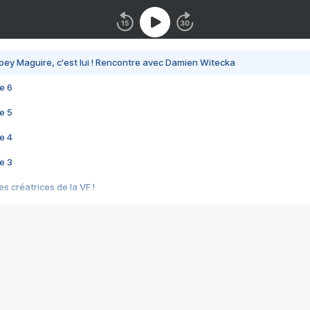
bey Maguire, c'est lui ! Rencontre avec Damien Witecka
e 6
e 5
e 4
e 3
s créatrices de la VF !
e 2
e 1
e Mektoub My Love arrive enfin ! Rencontre avec Shaïn Boumedine et Sal
i : après Toni en famille