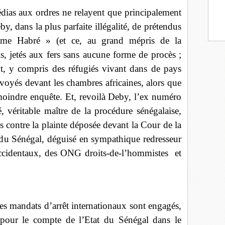
édias aux ordres ne relayent que principalement
by, dans la plus parfaite illégalité, de prétendus
gime Habré » (et ce, au grand mépris de la
s, jetés aux fers sans aucune forme de procès ;
ut, y compris des réfugiés vivant dans de pays
nvoyés devant les chambres africaines, alors que
a moindre enquête. Et, revoilà Deby, l’ex numéro
 véritable maître de la procédure sénégalaise,
es contre la plainte déposée devant la Cour de la
du Sénégal, déguisé en sympathique redresseur
occidentaux, des ONG droits-de-l’hommistes et
t ces mandats d’arrêt internationaux sont engagés,
, pour le compte de l’Etat du Sénégal dans le