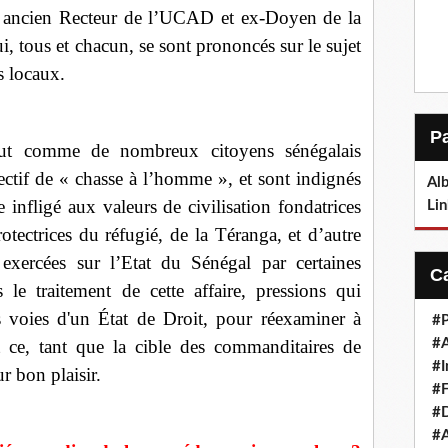
, ancien Recteur de l’UCAD et ex-Doyen de la
i, tous et chacun, se sont prononcés sur le sujet
s locaux.
 tout comme de nombreux citoyens sénégalais
jectif de « chasse à l’homme », et sont indignés
Alb
e infligé aux valeurs de civilisation fondatrices
Lin
tectrices du réfugié, de la Téranga, et d’autre
s exercées sur l’Etat du Sénégal par certaines
 le traitement de cette affaire, pressions qui
s voies d'un État de Droit, pour réexaminer à
#P
#
et ce, tant que la cible des commanditaires de
#I
ur bon plaisir.
#F
#D
#A