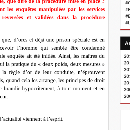
icié, que dire de la procédure mise en place ?
#Q
t les enquêtes manipulées par les services
#
#
 reversées et validées dans la procédure
#L
t que, d’ores et déjà une prison spéciale est en
ecevoir l’homme qui semble être condamné
 enquête ait été initiée. Ainsi, les maîtres du
20
20
ui la pratique du « deux poids, deux mesures »
20
, la règle d’or de leur conduite, n’éprouvent
20
, quand cela les arrange, les principes de droit
20
 de brandir hypocritement, à tout moment et en
20
eur.
20
d’actualité viennent à l’esprit.