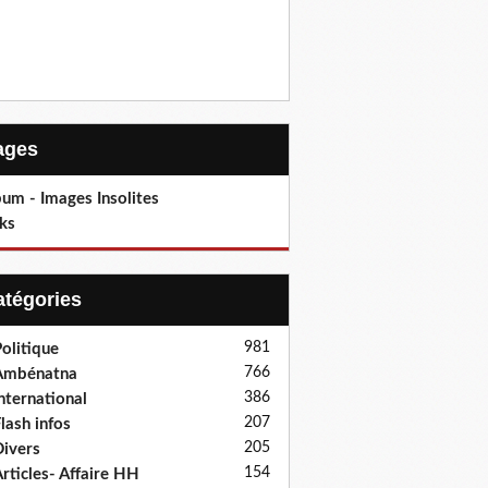
Pages
um - Images Insolites
ks
Catégories
981
olitique
766
Ambénatna
386
nternational
207
lash infos
205
ivers
154
rticles- Affaire HH