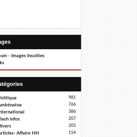
Pages
um - Images Insolites
ks
Catégories
981
olitique
766
Ambénatna
386
nternational
207
lash infos
205
ivers
154
rticles- Affaire HH