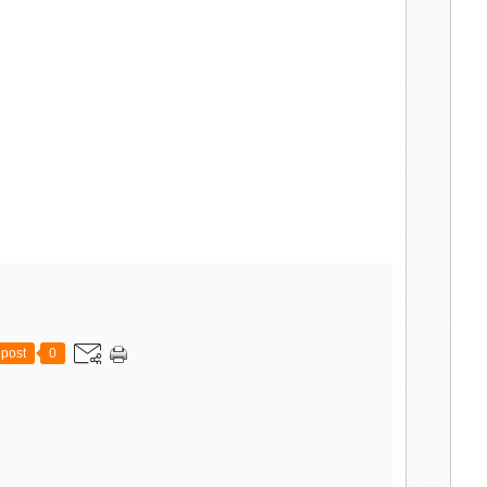
post
0