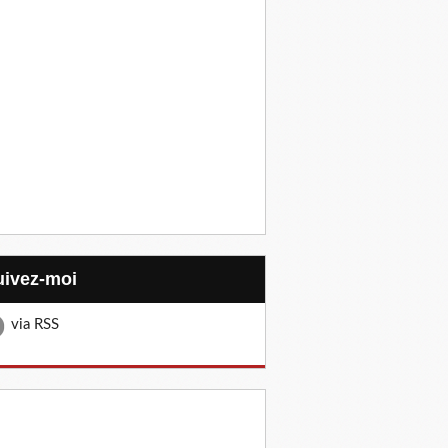
Suivez-moi
via RSS