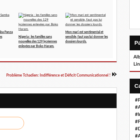
mba Panza
Mon mari est sentimental et
es
Nigeria : les familles sans
sensible, faut pas lui donner les
nouvelles des 129 lycéennes
dossiers lourds.
enlevées par Boko Haram.
Alb
Lin
Problème Tchadien: Indifférence et Déficit Communicationnel !
#P
#
#I
#F
#D
#A