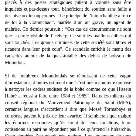
placés à des postes stratégiques pillent à volonté sans être
inquiétés et par-dessus tout, bénéficient du soutien sans faille à
des niveaux insoupçonnés. “Le principe de l’intouchabilité a force
de loi à la Cotontchad”, martèle d’un air grave, un agent de
maîtrise. Ce dernier poursuit : “Ces cas de détournement ne sont
que la partie visible de l’iceberg. Ce sont les maillons faibles qui
sont touchés. Les grands criminels de cette société sont libres et
ricanent dans leur petit coin”. Ce scandale enrichit le menu des
causeries autour de la quasi-totalité des débits de boisson de
Moundou.
Si de nombreux Moundoulais se réjouissent de cette vague
d’arrestations, d’autres estiment que “c’est une manœuvre qui vise
à nettoyer les cadres sudistes de la boîte comme ce que Hissein
Habré a réussi à faire entre 1984 et 1985”. Dans les milieux du
conseil régional du Mouvement Patriotique du Salut (MPS),
certaines langues s’accordent à dire que Mossé Tormabaye et
consorts, payent le prix de leur avarice. Il semblerait que malgré
les énormes ressources qu’ils tirent de leurs fonctions, leurs
cotisations au parti ne répondent pas à ce qu’attend la hiérarchie.
Cette dernière l’estimerait très maigre. Les jugements de tous