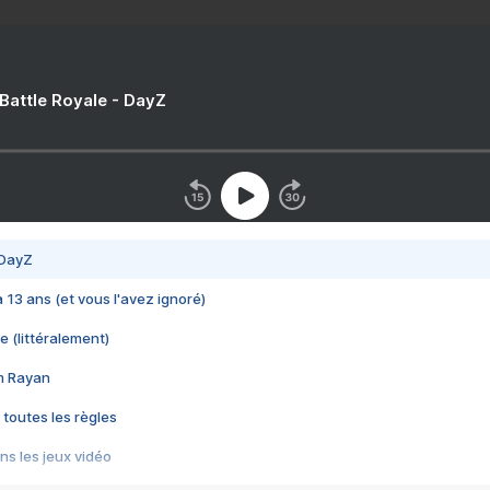
 Battle Royale - DayZ
 DayZ
 a 13 ans (et vous l'avez ignoré)
e (littéralement)
im Rayan
 toutes les règles
s les jeux vidéo