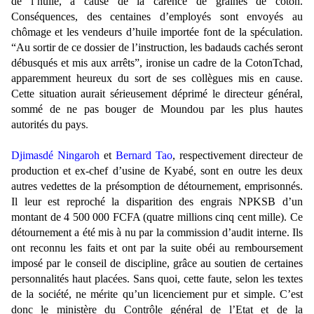
de l’huile, à cause de la carence de graines de coton.
Conséquences, des centaines d’employés sont envoyés au
chômage et les vendeurs d’huile importée font de la spéculation.
“Au sortir de ce dossier de l’instruction, les badauds cachés seront
débusqués et mis aux arrêts”, ironise un cadre de la CotonTchad,
apparemment heureux du sort de ses collègues mis en cause.
Cette situation aurait sérieusement déprimé le directeur général,
sommé de ne pas bouger de Moundou par les plus hautes
autorités du pays
.
Djimasdé Ningaroh
et
Bernard Tao
, respectivement directeur de
production et ex-chef d’usine de Kyabé, sont en outre les deux
autres vedettes de la présomption de détournement, emprisonnés.
Il leur est reproché la disparition des engrais NPKSB d’un
montant de 4 500 000 FCFA (quatre millions cinq cent mille). Ce
détournement a été mis à nu par la commission d’audit interne. Ils
ont reconnu les faits et ont par la suite obéi au remboursement
imposé par le conseil de discipline, grâce au soutien de certaines
personnalités haut placées. Sans quoi, cette faute, selon les textes
de la société, ne mérite qu’un licenciement pur et simple. C’est
donc le ministère du Contrôle général de l’Etat et de la