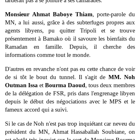
tarderait pas à se joindre à ses camarades.
Monsieur Ahmat Baboye Thiam
, porte-parole du
MN, a lui aussi, grâce à des subterfuges propres aux
agents libyens, pu quitter Tripoli et se trouve
présentement à Bamako où il savoure les bienfaits du
Ramadan en famille. Depuis, il cherche des
informations comme tout le monde.
D'autres en revanche n'ont pas eu cette chance de voir
de si tôt le bout du tunnel. Il s'agit de
MM. Noh
Outman Issa
et
Bourma Daoud
, tous deux membres
de la délégation de FSR, pris dans l'engrenage libyen
depuis le début des négociations avec le MPS et le
fameux accord qui a suivi.
Si le cas de Noh n'est pas trop inquiétant car neveu du
président du MN, Ahmat Hassaballah Soubiane, on
est plutôt très inquiet sur le sort de Monsieur Bourma