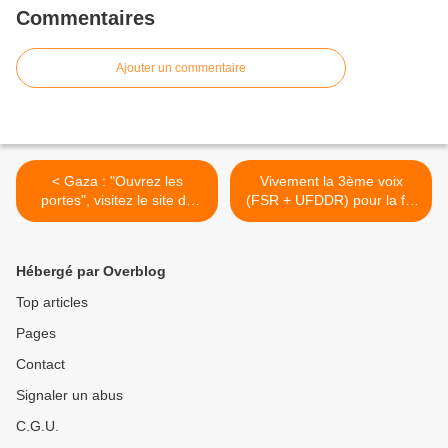
Commentaires
Ajouter un commentaire
< Gaza : "Ouvrez les
Vivement la 3ème voix
portes", visitez le site de
(FSR + UFDDR) pour la fin
l'Association PeaceLines
du Debysme ! >
Hébergé par Overblog
Top articles
Pages
Contact
Signaler un abus
C.G.U.