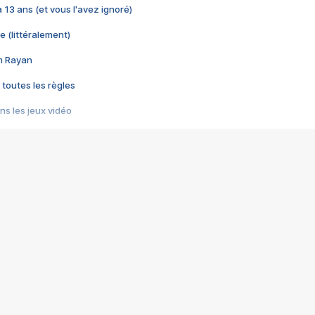
 a 13 ans (et vous l'avez ignoré)
e (littéralement)
im Rayan
 toutes les règles
s les jeux vidéo
us choquant de Rockstar ? - Le scandale BULLY
e plus moche de Steam
du RÊVE tourne au CAUCHEMAR
pendant 8 heures
it… à tort
umiliés par un jeu vidéo
ire - Final Fantasy 8
ti un empire - Age of Empires