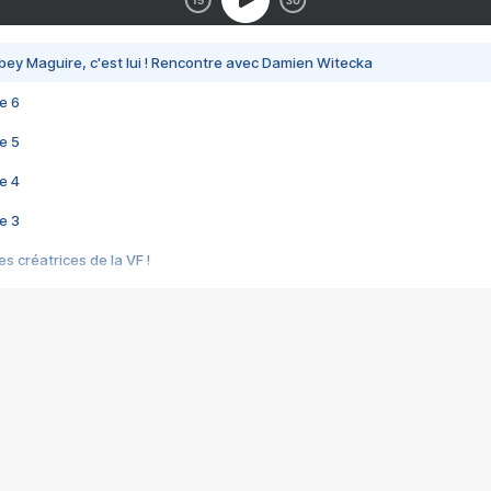
bey Maguire, c'est lui ! Rencontre avec Damien Witecka
e 6
e 5
e 4
e 3
s créatrices de la VF !
e 2
e 1
e Mektoub My Love arrive enfin ! Rencontre avec Shaïn Boumedine et Sal
i : après Toni en famille
elle réalise le bouleversant Dites lui que je l'aime