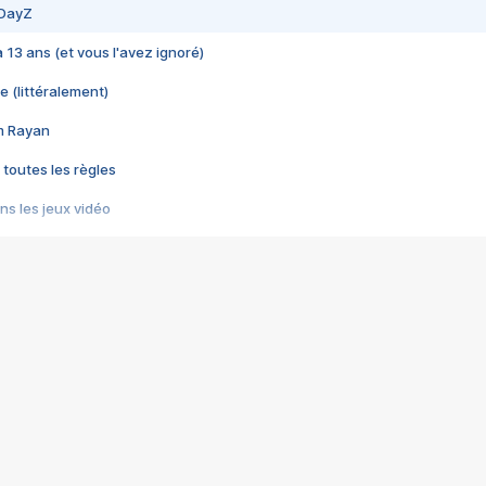
 DayZ
 a 13 ans (et vous l'avez ignoré)
e (littéralement)
im Rayan
 toutes les règles
s les jeux vidéo
us choquant de Rockstar ? - Le scandale BULLY
e plus moche de Steam
du RÊVE tourne au CAUCHEMAR
pendant 8 heures
it… à tort
umiliés par un jeu vidéo
ire - Final Fantasy 8