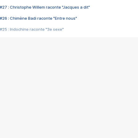
#27 : Christophe Willem raconte "Jacques a dit"
#26 : Chimène Badi raconte "Entre nous"
#25 : Indochine raconte "3e sexe"
#24 : Zaho raconte "C'est chelou"
#23 : Patrick Bruel raconte "Au café des délices"
#22 : Kyo raconte "Le chemin"
#21 : Nolwenn Leroy raconte "Cassé"
#20 : Patrick Hernandez raconte "Born to be alive"
#19 : Lorie raconte "Près de moi"
#18 : Michael Jones raconte "A nos actes manqués" (avec Jean-Jacque
#17 : Khaled raconte "Aïcha"
#16 : Corneille raconte "Parce qu'on vient de loin"