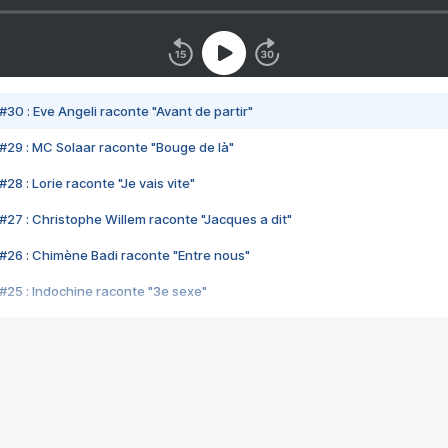
#30 : Eve Angeli raconte "Avant de partir"
#29 : MC Solaar raconte "Bouge de là"
28 : Lorie raconte "Je vais vite"
#27 : Christophe Willem raconte "Jacques a dit"
#26 : Chimène Badi raconte "Entre nous"
#25 : Indochine raconte "3e sexe"
#24 : Zaho raconte "C'est chelou"
#23 : Patrick Bruel raconte "Au café des délices"
#22 : Kyo raconte "Le chemin"
#21 : Nolwenn Leroy raconte "Cassé"