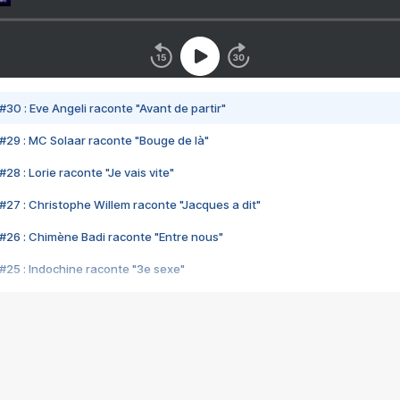
#30 : Eve Angeli raconte "Avant de partir"
#29 : MC Solaar raconte "Bouge de là"
28 : Lorie raconte "Je vais vite"
#27 : Christophe Willem raconte "Jacques a dit"
#26 : Chimène Badi raconte "Entre nous"
#25 : Indochine raconte "3e sexe"
#24 : Zaho raconte "C'est chelou"
#23 : Patrick Bruel raconte "Au café des délices"
#22 : Kyo raconte "Le chemin"
#21 : Nolwenn Leroy raconte "Cassé"