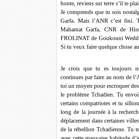
honte, reviens sur terre s’il te plai
Je comprends que tu sois nostalg
Garfa. Mais l’ANR c’est fini.
Mahamat Garfa, CNR de Hiss
FROLINAT de Goukouni Weddeye 
Si tu veux faire quelque chose 
Je crois que tu es toujours no
continues par faire au nom de l
toi un moyen pour escroquer des 
le problème Tchadien. Tu envois 
certains compatriotes et tu sillon
long de la journée à la recherch
déplacement dans certaines vill
de la rébellion Tchadienne. Tu 
avec cette mauvaise habitude d’e