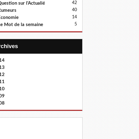
42
uestion sur l'Actualié
40
Rumeurs
14
Economie
5
e Mot de la semaine
Archives
14
13
12
11
10
09
08