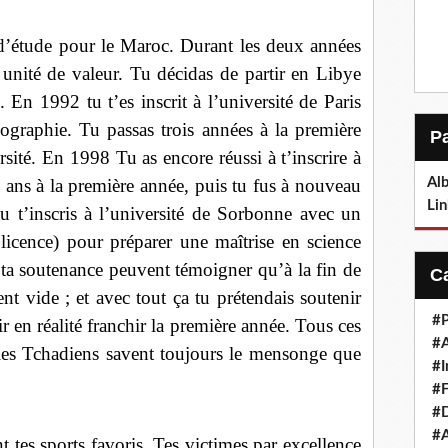
d’étude pour le Maroc. Durant les deux années
 unité de valeur. Tu décidas de partir en Libye
 En 1992 tu t’es inscrit à l’université de Paris
graphie. Tu passas trois années à la première
rsité. En 1998 Tu as encore réussi à t’inscrire à
2 ans à la première année, puis tu fus à nouveau
Alb
Lin
u t’inscris à l’université de Sorbonne avec un
licence) pour préparer une maîtrise en science
à ta soutenance peuvent témoigner qu’à la fin de
ment vide ; et avec tout ça tu prétendais soutenir
#P
r en réalité franchir la première année. Tous ces
#
 les Tchadiens savent toujours le mensonge que
#I
#F
#D
#A
 tes sports favoris. Tes victimes par excellence