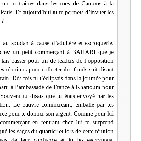
ou tu traines dans les rues de Cantons à la
Paris. Et aujourd’hui tu te permets d’inviter les
 ?
 au soudan à cause d’adultère et escroquerie.
 chez un petit commerçant à BAHARI que je
e fais passer pour un de leaders de l’opposition
des réunions pour collecter des fonds soit disant
in. Dès fois tu t’éclipsais dans la journée pour
s parti à l’ambassade de France à Khartoum pour
 Souvent tu disais que tu étais envoyé par les
ellion. Le pauvre commerçant, emballé par tes
erce pour te donner son argent. Comme pour lui
commerçant en rentrant chez lui te surprend
é les sages du quartier et lors de cette réunion
ais de leur confiance et tu les escroquais.