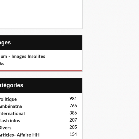
Pages
um - Images Insolites
ks
Catégories
981
olitique
766
Ambénatna
386
nternational
207
lash infos
205
ivers
154
rticles- Affaire HH