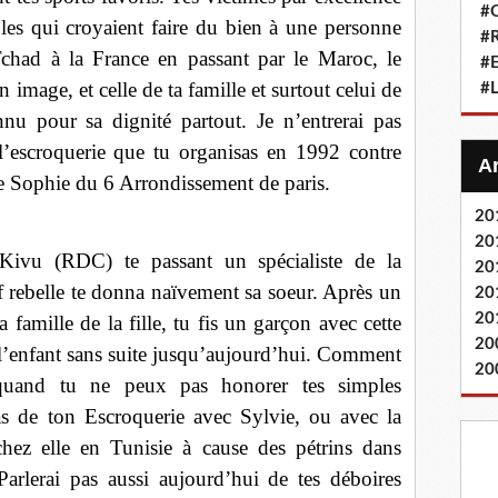
#Q
bles qui croyaient faire du bien à une personne
#
Tchad à la France en passant par le Maroc, le
#
n image, et celle de ta famille et surtout celui de
#L
u pour sa dignité partout. Je n’entrerai pas
 l’escroquerie que tu organisas en 1992 contre
e Sophie du 6 Arrondissement de paris.
20
20
ivu (RDC) te passant un spécialiste de la
20
f rebelle te donna naïvement sa soeur. Après un
20
20
 famille de la fille, tu fis un garçon avec cette
20
 l’enfant sans suite jusqu’aujourd’hui. Comment
20
quand tu ne peux pas honorer tes simples
as de ton Escroquerie avec Sylvie, ou avec la
chez elle en Tunisie à cause des pétrins dans
Parlerai pas aussi aujourd’hui de tes déboires