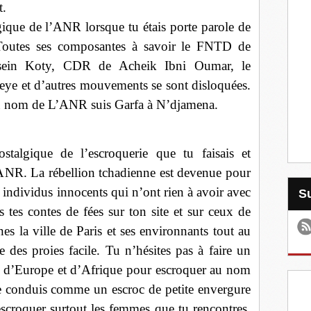
t.
ique de l’ANR lorsque tu étais porte parole de
 Toutes ses composantes à savoir le FNTD de
ein Koty, CDR de Acheik Ibni Oumar, le
et d’autres mouvements se sont disloquées.
au nom de L’ANR suis Garfa à N’djamena.
stalgique de l’escroquerie que tu faisais et
’ANR. La rébellion tchadienne est devenue pour
individus innocents qui n’ont rien à avoir avec
tes contes de fées sur ton site et sur ceux de
nes la ville de Paris et ses environnants tout au
e des proies facile. Tu n’hésites pas à faire un
es d’Europe et d’Afrique pour escroquer au nom
te conduis comme un escroc de petite envergure
scroquer surtout les femmes que tu rencontres.