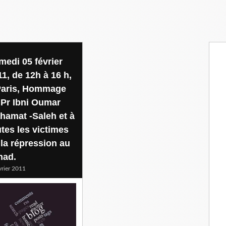
medi 05 février
11, de 12h à 16 h,
Paris, Hommage
 Pr Ibni Oumar
hamat -Saleh et à
utes les victimes
 la répression au
had.
vrier 2011