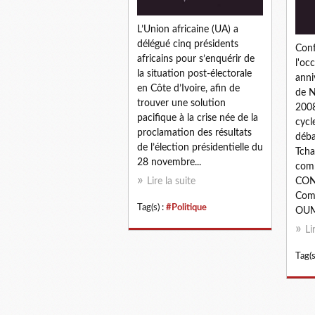
L’Union africaine (UA) a
délégué cinq présidents
Conf
africains pour s’enquérir de
l'oc
la situation post-électorale
anni
en Côte d’Ivoire, afin de
de N
trouver une solution
2008
pacifique à la crise née de la
cycl
proclamation des résultats
déba
de l’élection présidentielle du
Tcha
28 novembre...
com
Lire la suite
CON
Comi
Tag(s) :
#Politique
OUMA
Li
Tag(s