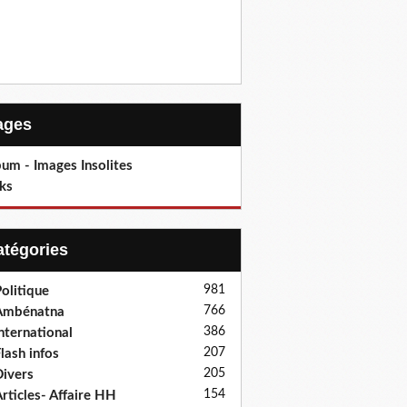
Pages
um - Images Insolites
ks
Catégories
981
olitique
766
Ambénatna
386
nternational
207
lash infos
205
ivers
154
rticles- Affaire HH