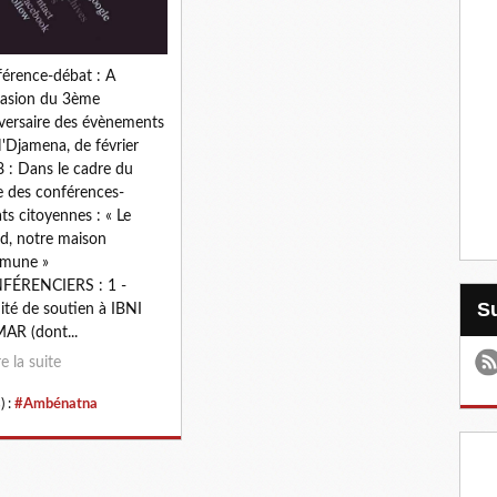
érence-débat : A
casion du 3ème
versaire des évènements
'Djamena, de février
 : Dans le cadre du
e des conférences-
ts citoyennes : « Le
d, notre maison
mune »
FÉRENCIERS : 1 -
té de soutien à IBNI
R (dont...
re la suite
) :
#Ambénatna