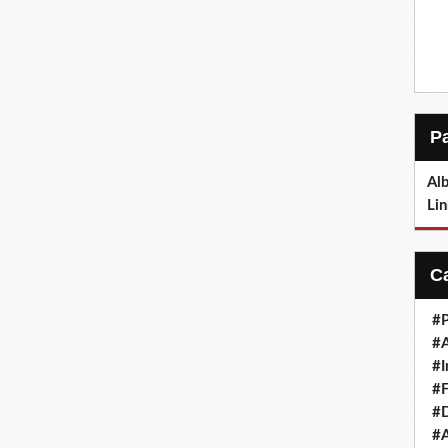
Alb
Lin
#P
#
#I
#F
#D
#A