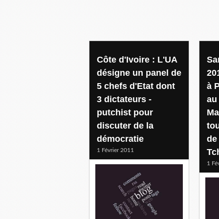
Côte d'Ivoire : L'UA
Sa
désigne un panel de
20
5 chefs d'Etat dont
à 
3 dictateurs -
au
putchist pour
Ma
discuter de la
to
démocratie
de
1 Février 2011
Tc
1 Fé