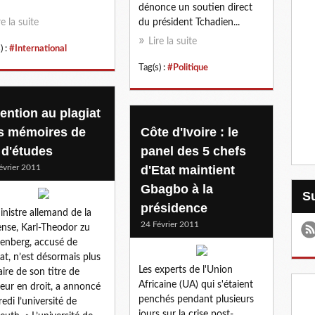
dénonce un soutien direct
re la suite
du président Tchadien...
Lire la suite
) :
#International
Tag(s) :
#Politique
tention au plagiat
s mémoires de
Côte d'Ivoire : le
 d'études
panel des 5 chefs
évrier 2011
d'Etat maintient
Gbagbo à la
présidence
inistre allemand de la
24 Février 2011
nse, Karl-Theodor zu
enberg, accusé de
iat, n’est désormais plus
Les experts de l'Union
laire de son titre de
Africaine (UA) qui s'étaient
eur en droit, a annoncé
penchés pendant plusieurs
edi l’université de
jours sur la crise post-