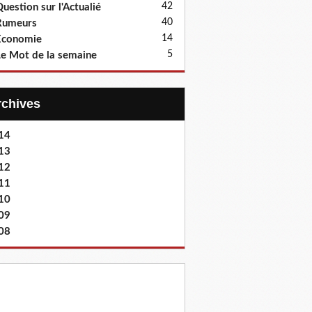
42
uestion sur l'Actualié
40
Rumeurs
14
Economie
5
e Mot de la semaine
Archives
14
13
12
11
10
09
08