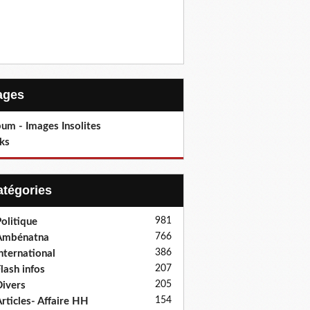
Pages
um - Images Insolites
ks
Catégories
981
olitique
766
Ambénatna
386
nternational
207
lash infos
205
ivers
154
rticles- Affaire HH