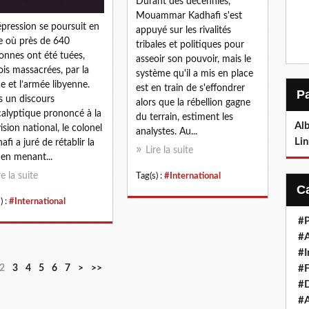
Durant des décennies,
Mouammar Kadhafi s'est
épression se poursuit en
appuyé sur les rivalités
e où près de 640
tribales et politiques pour
onnes ont été tuées,
asseoir son pouvoir, mais le
ois massacrées, par la
système qu'il a mis en place
ce et l’armée libyenne.
est en train de s'effondrer
 un discours
alors que la rébellion gagne
alyptique prononcé à la
du terrain, estiment les
Alb
vision national, le colonel
analystes. Au...
Lin
afi a juré de rétablir la
Lire la suite
 en menant...
re la suite
Tag(s) :
#International
) :
#International
#P
#
#I
2
3
4
5
6
7
>
>>
#F
#D
#A