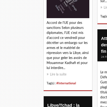
sur...
Li
Tag(s
Accord de l'UE pour des
sanctions Selon plusieurs
diplomates, l'UE s'est mis
At
d'accord ce vendredi pour
décréter un embargo sur les
de
armes et le matériel de
fin
répression vers la Libye, ainsi
24 F
que pour geler les avoirs de
Mouammar Kadhafi et pour
lui interdire...
Le m
Lire la suite
Défe
Gutt
Tag(s) :
#International
plag
titu
doct
mecr
Libye/Tchad : la