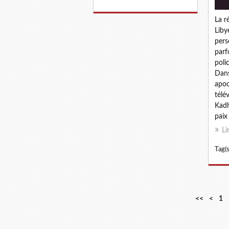
La r
Liby
pers
parf
poli
Dans
apoc
télé
Kadh
paix
Li
Tag(s
<<
<
1