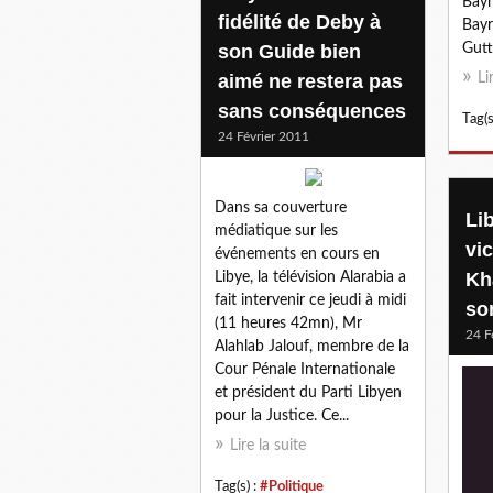
Bayr
fidélité de Deby à
Bayr
son Guide bien
Gutt
aimé ne restera pas
Li
sans conséquences
Tag(s
24 Février 2011
Dans sa couverture
Li
médiatique sur les
vic
événements en cours en
Kh
Libye, la télévision Alarabia a
fait intervenir ce jeudi à midi
so
(11 heures 42mn), Mr
24 F
Alahlab Jalouf, membre de la
Cour Pénale Internationale
et président du Parti Libyen
pour la Justice. Ce...
Lire la suite
Tag(s) :
#Politique