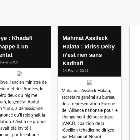
bye : Khadafi
Mahmat Assileck
happe à un
Halata : Idriss Deby
entat
n’est rien sans
évrier 2011
Kadhafi
24 Février 2011
ibye, l'ancien ministre de
térieur et des Armées, le
Mahamat Assileck Halata,
ro deux du régime
secrétaire général au bureau
afi, le général Abdul
de la représentation Europe
h Yunis, a démissionné
de l’Alliance nationale pour le
nnoncé qu'il rejoignait la
changement démocratique
lution. C'est à ce propos
(ANCD, coalition de la
 avait été invité à
rébellion tchadienne dirigée
primer par téléphone
par Mahamat Nouri)