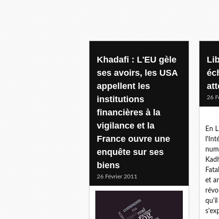
Khadafi : L'EU gèle
Li
ses avoirs, les USA
éc
appellent les
att
institutions
26 F
financières à la
vigilance et la
En L
France ouvre une
l'In
numé
enquête sur ses
Kadh
biens
Fata
26 Février 2011
et a
révo
qu'il
s'ex