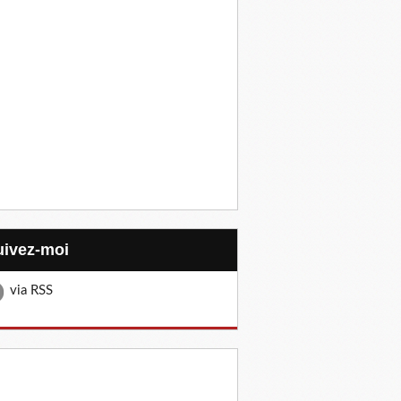
Suivez-moi
via RSS