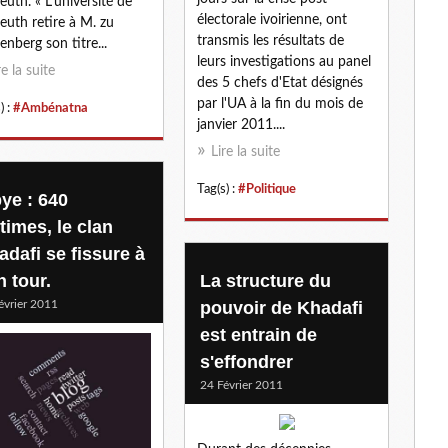
euth. « L’université de
électorale ivoirienne, ont
euth retire à M. zu
transmis les résultats de
enberg son titre...
leurs investigations au panel
re la suite
des 5 chefs d'Etat désignés
par l'UA à la fin du mois de
) :
#Ambénatna
janvier 2011....
Lire la suite
Tag(s) :
#Politique
bye : 640
times, le clan
adafi se fissure à
n tour.
La structure du
évrier 2011
pouvoir de Khadafi
est entrain de
s'effondrer
24 Février 2011