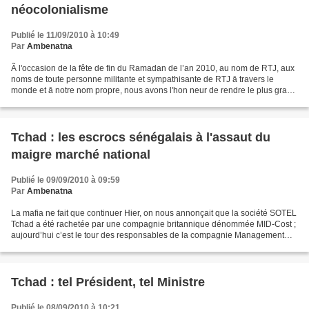
néocolonialisme
Publié le 11/09/2010 à 10:49
Par
Ambenatna
Ã l'occasion de la fête de fin du Ramadan de l’an 2010, au nom de RTJ, aux
noms de toute personne militante et sympathisante de RTJ ā travers le
monde et ā notre nom propre, nous avons l'hon neur de rendre le plus grand
Hommage ā toute personne tchadienne...
Tchad : les escrocs sénégalais à l'assaut du
maigre marché national
Publié le 09/09/2010 à 09:59
Par
Ambenatna
La mafia ne fait que continuer Hier, on nous annonçait que la société SOTEL
Tchad a été rachetée par une compagnie britannique dénommée MID-Cost ;
aujourd’hui c’est le tour des responsables de la compagnie Management
holding limited (MHL), un groupe soit...
Tchad : tel Président, tel Ministre
Publié le 08/09/2010 à 10:21