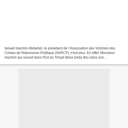
Ismaël Hachim Abdallah, le président de l’Association des Victimes des
Crimes de Répression Politique (AVRCP), n'est plus. En effet, Monsieur
Hachim qui suivait dans l'Est du Tchad Idriss Deby Itno dans son
vagabondage, a été victime d'un accident de...