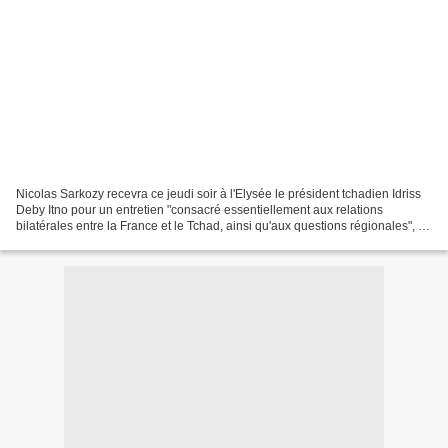
Nicolas Sarkozy recevra ce jeudi soir à l'Elysée le président tchadien Idriss
Deby Itno pour un entretien "consacré essentiellement aux relations
bilatérales entre la France et le Tchad, ainsi qu'aux questions régionales", a
indiqué la présidence française....