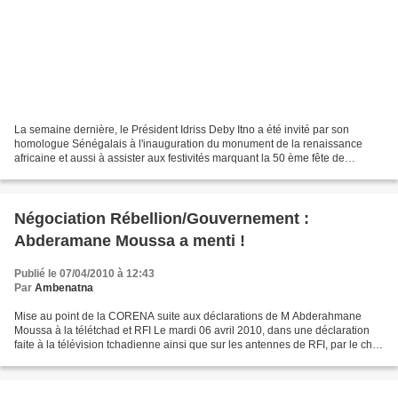
La semaine dernière, le Président Idriss Deby Itno a été invité par son
homologue Sénégalais à l'inauguration du monument de la renaissance
africaine et aussi à assister aux festivités marquant la 50 ème fête de
l'indépendance du pays. Parmi la délégation...
Négociation Rébellion/Gouvernement :
Abderamane Moussa a menti !
Publié le 07/04/2010 à 12:43
Par
Ambenatna
Mise au point de la CORENA suite aux déclarations de M Abderahmane
Moussa à la télétchad et RFI Le mardi 06 avril 2010, dans une déclaration
faite à la télévision tchadienne ainsi que sur les antennes de RFI, par le chef
de la délégation de N’Djaména,...