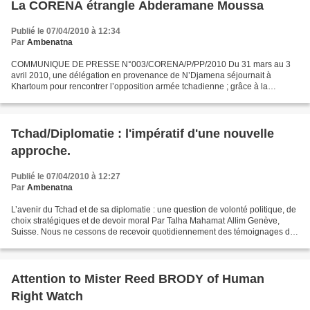
La CORENA étrangle Abderamane Moussa
Publié le 07/04/2010 à 12:34
Par
Ambenatna
COMMUNIQUE DE PRESSE N°003/CORENA/P/PP/2010 Du 31 mars au 3
avril 2010, une délégation en provenance de N’Djamena séjournait à
Khartoum pour rencontrer l’opposition armée tchadienne ; grâce à la
médiation du gouvernement soudanais. A cet effet, l’initiateur...
Tchad/Diplomatie : l'impératif d'une nouvelle
approche.
Publié le 07/04/2010 à 12:27
Par
Ambenatna
L’avenir du Tchad et de sa diplomatie : une question de volonté politique, de
choix stratégiques et de devoir moral Par Talha Mahamat Allim Genève,
Suisse. Nous ne cessons de recevoir quotidiennement des témoignages de
respect, de sympathie et d’encouragement...
Attention to Mister Reed BRODY of Human
Right Watch