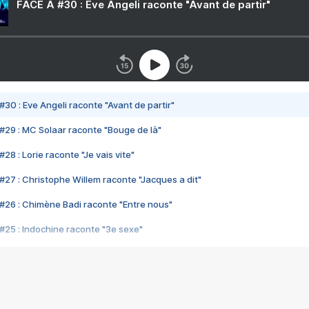
FACE A #30 : Eve Angeli raconte "Avant de partir"
#30 : Eve Angeli raconte "Avant de partir"
#29 : MC Solaar raconte "Bouge de là"
28 : Lorie raconte "Je vais vite"
#27 : Christophe Willem raconte "Jacques a dit"
#26 : Chimène Badi raconte "Entre nous"
#25 : Indochine raconte "3e sexe"
#24 : Zaho raconte "C'est chelou"
#23 : Patrick Bruel raconte "Au café des délices"
#22 : Kyo raconte "Le chemin"