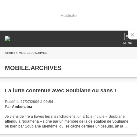
Publicité
MENU
Accueil
» MOBILE.ARCHIVES
MOBILE.ARCHIVES
La lutte contenue avec Soubiane ou sans !
Publié le 27/07/2009 à 09:54
Par
Ambenatna
Je viens de lire à traves les sites tchadiens, un article intitulé « Soubiane
attendu à Ndjamena » signé par un membre de la délégation de Soubiane
ou bien par Soubiane lui-même, qui se cache derrière un pseudo, ah la
honte ! Cet article qui offensait...