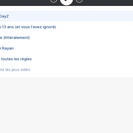
 DayZ
 a 13 ans (et vous l'avez ignoré)
e (littéralement)
im Rayan
 toutes les règles
s les jeux vidéo
us choquant de Rockstar ? - Le scandale BULLY
e plus moche de Steam
du RÊVE tourne au CAUCHEMAR
pendant 8 heures
it… à tort