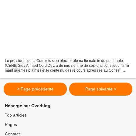
Le pré sident de la Com mis sion élec to rale na tio nale in dé pen dante
(CENI), Sidy Ahmed Ould Dey, a dé mis sion né de ses fonc tions jeudi, af fir
mant que "les plaintes et le conte nu des re cours adres sés au Conseil
consti tu tion nel ont semé...
< Page précédente
Page suivante >
Hébergé par Overblog
Top articles
Pages
Contact