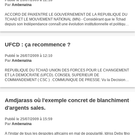
Publié le 26/07/2009 à 12:18
Par
Ambenatna
ACCORD DE PAIXENTRE LE GOUVERNEMENT DE LA REPUBLIQUE DU
TCHAD ET LE MOUVEMENT NATIONAL (MN) - Considérant que le Tchad
depuis son Indépendance connaît une évolution institutionnelle et politique
mouvementée et que seul le respect des valeurs démocratiques...
UFCD : ça recommence ?
Publié le 26/07/2009 à 12:10
Par
Ambenatna
REPUBLIQUE DU TCHAD UNION DES FORCES POUR LE CHANGEMENT
ET LA DEMOCRATIE (UFCD). CONSEIL SUPERIEUR DE
COMMANDEMENT ( CSC ) . COMMUNIQUE DE PRESSE: Vu la Decision
No. 001/UFCD/2008 du 09 mars 2006, port ant création de l’UFCD. Vu la
Décision No.010/UFCD/2008...
Amdjarass où l'exemple concret de blanchiment
d'argents sales.
Publié le 25/07/2009 à 15:59
Par
Ambenatna
A l'instar de tous les despotes africains en mal de popularité, Idriss Deby Itno