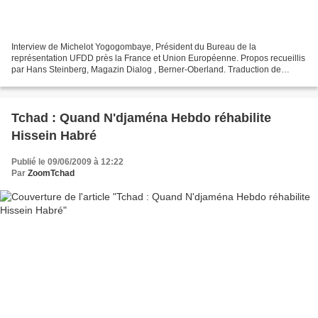
Interview de Michelot Yogogombaye, Président du Bureau de la
représentation UFDD près la France et Union Européenne. Propos recueillis
par Hans Steinberg, Magazin Dialog , Berner-Oberland. Traduction de
l’allemand en français par Corine Zuberbracher Magazin...
Tchad : Quand N'djaména Hebdo réhabilite
Hissein Habré
Publié le 09/06/2009 à 12:22
Par
ZoomTchad