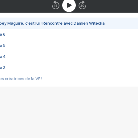
bey Maguire, c'est lui ! Rencontre avec Damien Witecka
e 6
e 5
e 4
e 3
s créatrices de la VF !
e 2
e 1
e Mektoub My Love arrive enfin ! Rencontre avec Shaïn Boumedine et Sal
i : après Toni en famille
elle réalise le bouleversant Dites lui que je l'aime