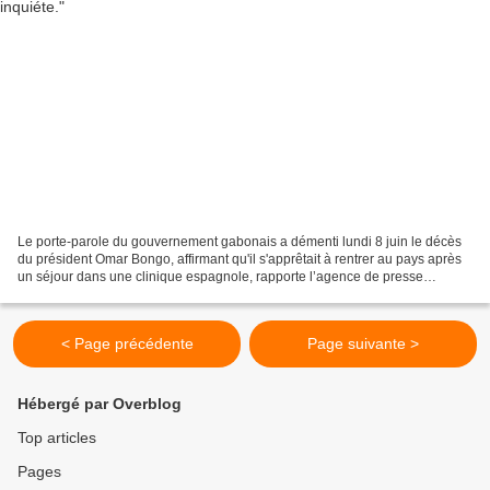
Le porte-parole du gouvernement gabonais a démenti lundi 8 juin le décès
du président Omar Bongo, affirmant qu'il s'apprêtait à rentrer au pays après
un séjour dans une clinique espagnole, rapporte l’agence de presse
Reuters. Dans une déclaration à la...
< Page précédente
Page suivante >
Hébergé par Overblog
Top articles
Pages