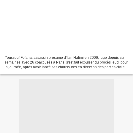
Youssouf Fofana, assassin présumé d'Ilan Halimi en 2006, jugé depuis six
semaines avec 26 coaccusés à Paris, s'est fait expulser du procès jeudi pour
la journée, après avoir lancé ses chaussures en direction des parties civiles,
indiquent des sources...