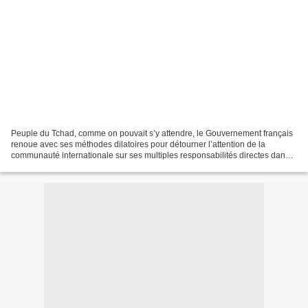
Peuple du Tchad, comme on pouvait s’y attendre, le Gouvernement français
renoue avec ses méthodes dilatoires pour détourner l’attention de la
communauté internationale sur ses multiples responsabilités directes dans
le drame et la souffrance actuels du...