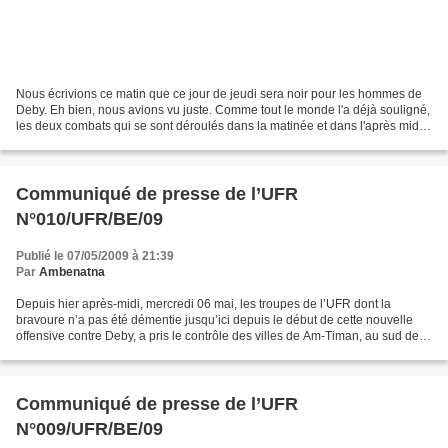
Nous écrivions ce matin que ce jour de jeudi sera noir pour les hommes de
Deby. Eh bien, nous avions vu juste. Comme tout le monde l'a déjà souligné,
les deux combats qui se sont déroulés dans la matinée et dans l'après midi
de ce jour, ont tenu toutes...
Communiqué de presse de l’UFR
N°010/UFR/BE/09
Publié le 07/05/2009 à 21:39
Par
Ambenatna
Depuis hier après-midi, mercredi 06 mai, les troupes de l’UFR dont la
bravoure n’a pas été démentie jusqu’ici depuis le début de cette nouvelle
offensive contre Deby, a pris le contrôle des villes de Am-Timan, au sud de
Goz Beïda (Est d’Abéché) et Abdi...
Communiqué de presse de l’UFR
N°009/UFR/BE/09