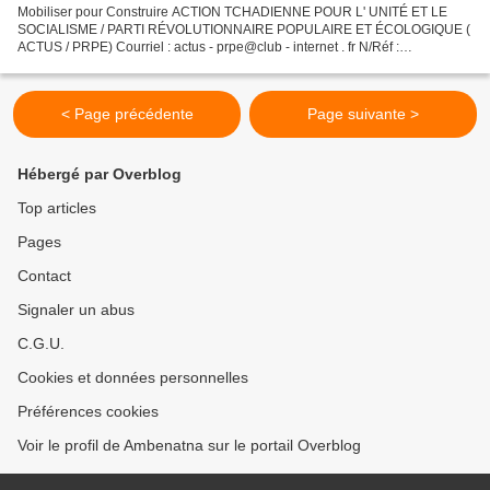
Mobiliser pour Construire ACTION TCHADIENNE POUR L' UNITÉ ET LE
SOCIALISME / PARTI RÉVOLUTIONNAIRE POPULAIRE ET ÉCOLOGIQUE (
ACTUS / PRPE) Courriel : actus - prpe@club - internet . fr N/Réf :
54/SG/2009 DÉCLARATION DE L’ACTUS/PRPE SUR LA PERCÉE
MILITAIRE...
< Page précédente
Page suivante >
Hébergé par Overblog
Top articles
Pages
Contact
Signaler un abus
C.G.U.
Cookies et données personnelles
Préférences cookies
Voir le profil de Ambenatna sur le portail Overblog