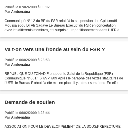
Publié le 07/02/2009 à 00:02
Par
Ambenatna
Communiqué Nº 12 du BE du FSR relatif à la suspension du : Cpt Ismaël
Moussa et du Dr Ali Gadaye Le Bureau Exécutif du FSR en concertation
avec les différents membres, est surpris du repositionnement dans l'UFR de
deux de ses délégués en l’occurrence...
Va t-on vers une fronde au sein du FSR ?
Publié le 06/02/2009 à 23:53
Par
Ambenatna
REPUBLIQUE DU TCHAD Front pour le Salut de la République (FSR)
Communiqué N°001/FSR/VPR/09 Après le paraphe des textes statutaires de
l’UFR, le Bureau Exécutif a été mis en place il y a deux semaines. En effet, le
FSR qui fut partie prenante de tout le...
Demande de soutien
Publié le 06/02/2009 à 23:44
Par
Ambenatna
ASSOCIATION POUR LE DEVELOPPEMENT DE LA SOUS/PREFECTURE