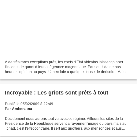
A de très rares exceptions près, les chefs d'Etat africains laissent planer
l'incertitude quant à leur allégeance maçonnique. Par souci de ne pas
heurter l'opinion au pays. L'anecdote a quelque chose de dérisoire. Mais
elle est symptomatique du malaise...
Incroyable : Les griots sont prêts à tout
Publié le 05/02/2009 à 22:49
Par
Ambenatna
Décidement nous aurons tout vu avec ce régime. Ailleurs les sites de la
Présidence de la République servent à rayonner l'image du pays mais au
Tchad, c'est l'effet contraire. Il sert aux griottiers, aux mensonges et aus
attaques inutiles. Cette sortie...