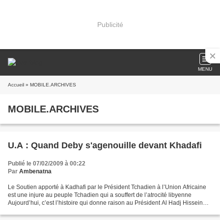
Publicité
MENU
Accueil
» MOBILE.ARCHIVES
MOBILE.ARCHIVES
U.A : Quand Deby s'agenouille devant Khadafi
Publié le 07/02/2009 à 00:22
Par
Ambenatna
Le Soutien apporté à Kadhafi par le Président Tchadien à l’Union Africaine
est une injure au peuple Tchadien qui a souffert de l’atrocité libyenne
Aujourd’hui, c’est l’histoire qui donne raison au Président Al Hadj Hissein
HABRE, qui à l’époque dans les...