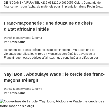
DE N'DJAMENA FARA TEL +235 6332191/ 9930057 Objet : Demande de
financement pour l'achat de matériels pour l'implantation d'une Pépinière
des arbres forestiers et gommerais Monsieurs, Nous avons l'honneur...
Franc-maçonnerie : une douzaine de chefs
d'Etat africains initiés
Publié le 06/02/2009 à 00:51
Par
Ambenatna
Ils hantent les palais présidentiels du continent noir. Mais, sur fond de
violentes querelles, les « frères » y ont plus perpétué les travers de la
Françafrique - et ses dérives affairistes - que contribué à la diffusion des
idéaux maçonniques. Réseau...
Yayi Boni, Abdoulaye Wade : le cercle des franc-
maçons s'élargit
Publié le 06/02/2009 à 00:11
Par
Ambenatna