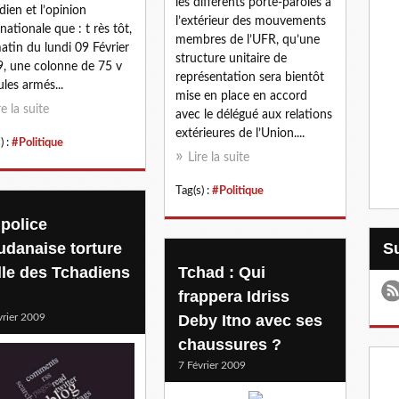
les différents porte-paroles à
dien et l’opinion
l’extérieur des mouvements
rnationale que : t rès tôt,
membres de l’UFR, qu’une
atin du lundi 09 Février
structure unitaire de
, une colonne de 75 v
représentation sera bientôt
ules armés...
mise en place en accord
re la suite
avec le délégué aux relations
extérieures de l’Union....
) :
#Politique
Lire la suite
Tag(s) :
#Politique
 police
udanaise torture
elle des Tchadiens
Tchad : Qui
frappera Idriss
vrier 2009
Deby Itno avec ses
chaussures ?
7 Février 2009