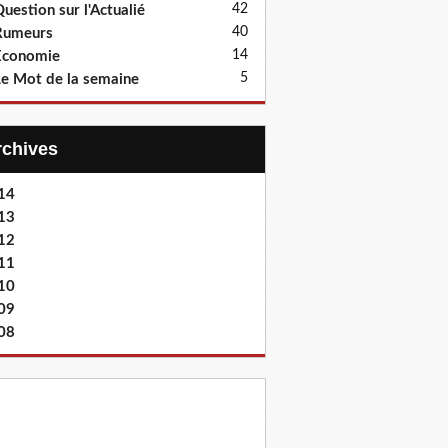
42
uestion sur l'Actualié
40
Rumeurs
14
Economie
5
e Mot de la semaine
Archives
14
13
12
11
10
09
08