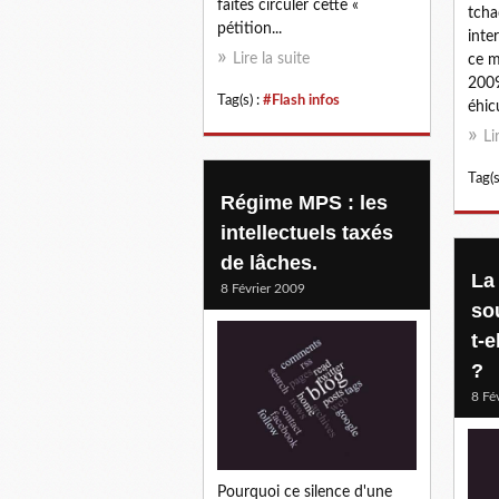
faites circuler cette «
tcha
pétition...
inte
Lire la suite
ce m
2009
Tag(s) :
#Flash infos
éhic
Li
Tag(s
Régime MPS : les
intellectuels taxés
de lâches.
La
8 Février 2009
so
t-
?
8 Fé
Pourquoi ce silence d'une