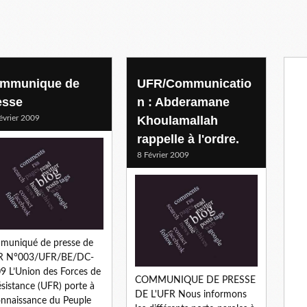
mmunique de
UFR/Communicatio
esse
n : Abderamane
évrier 2009
Khoulamallah
rappelle à l'ordre.
8 Février 2009
muniqué de presse de
FR N°003/UFR/BE/DC-
9 L’Union des Forces de
COMMUNIQUE DE PRESSE
ésistance (UFR) porte à
DE L'UFR Nous informons
onnaissance du Peuple