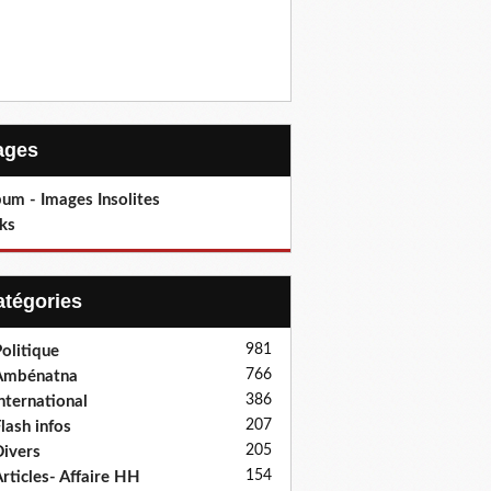
Pages
um - Images Insolites
ks
Catégories
981
olitique
766
Ambénatna
386
nternational
207
lash infos
205
ivers
154
rticles- Affaire HH