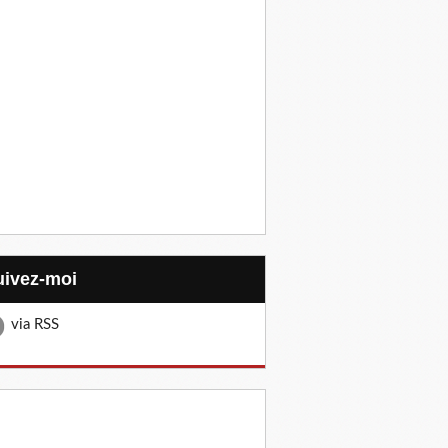
Suivez-moi
via RSS