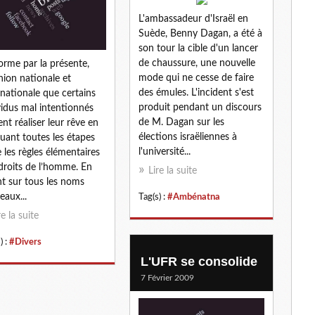
L'ambassadeur d'Israël en
Suède, Benny Dagan, a été à
son tour la cible d'un lancer
de chaussure, une nouvelle
forme par la présente,
mode qui ne cesse de faire
inion nationale et
des émules. L'incident s'est
rnationale que certains
produit pendant un discours
vidus mal intentionnés
de M. Dagan sur les
ent réaliser leur rêve en
élections israëliennes à
uant toutes les étapes
l'université...
e les règles élémentaires
droits de l’homme. En
Lire la suite
nt sur tous les noms
eaux...
Tag(s) :
#Ambénatna
re la suite
) :
#Divers
L'UFR se consolide
7 Février 2009