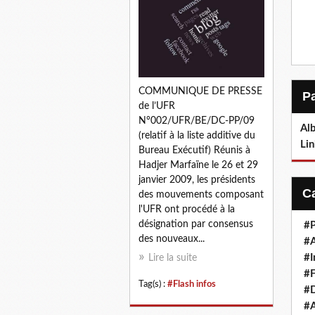
COMMUNIQUE DE PRESSE
de l’UFR
N°002/UFR/BE/DC-PP/09
Alb
(relatif à la liste additive du
Lin
Bureau Exécutif) Réunis à
Hadjer Marfaïne le 26 et 29
janvier 2009, les présidents
des mouvements composant
l'UFR ont procédé à la
désignation par consensus
#P
des nouveaux...
#
#I
Lire la suite
#F
Tag(s) :
#Flash infos
#D
#A