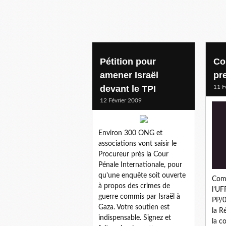
Pétition pour
Co
amener Israël
pr
devant le TPI
11 F
12 Février 2009
Environ 300 ONG et
associations vont saisir le
Procureur près la Cour
Pénale Internationale, pour
qu'une enquête soit ouverte
Com
à propos des crimes de
l’U
guerre commis par Israël à
PP/0
Gaza. Votre soutien est
la R
indispensable. Signez et
la c