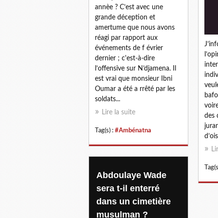
annèe ? C’est avec une
grande déception et
amertume que nous avons
réagi par rapport aux
J’in
événements de f évrier
l’op
dernier ; c'est-à-dire
inte
l’offensive sur N’djamena. Il
indi
est vrai que monsieur Ibni
veul
Oumar a été a rrêté par les
bafo
soldats...
voir
Lire la suite
des 
jura
Tag(s) :
#Ambénatna
d’ois
Li
Tag(s
Abdoulaye Wade
sera t-il enterré
dans un cimetière
musulman ?