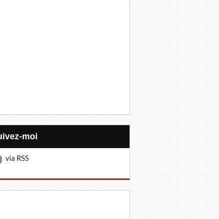
Suivez-moi
via RSS