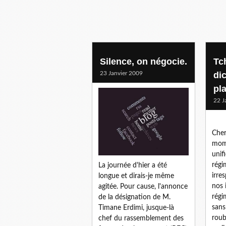
Silence, on négocie.
Tc
23 Janvier 2009
di
pla
22 J
Cher
mom
unif
régi
La journée d'hier a été
irre
longue et dirais-je même
nos 
agitée. Pour cause, l'annonce
régi
de la désignation de M.
sans
Timane Erdimi, jusque-là
roub
chef du rassemblement des