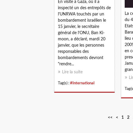
En visite à Gaza, où il a
inspecté un des entrepôts de
La c
l'UNRWA touchés par un
du 4
bombardement israélien le
Etat
15 janvier, le secrétaire
Bara
général de l'ONU, Ban Ki-
lieu
moon, a déclaré, mardi 20
2009
janvier, que les personnes
en c
responsables des
pres
bombardements devront
Jama
"rendre...
gran
Lire la suite
Li
Tag(s) :
#International
Tag(s
<<
<
1
2