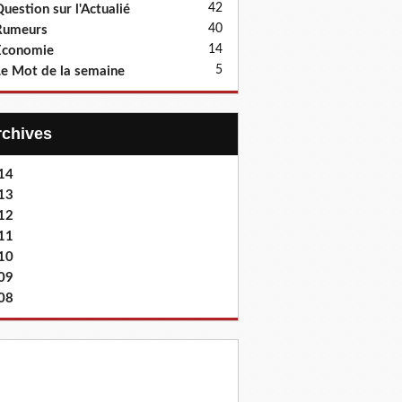
42
uestion sur l'Actualié
40
Rumeurs
14
Economie
5
e Mot de la semaine
Archives
14
13
12
11
10
09
08