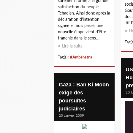
sûrement forme à la grande
soci
satisfaction du peuple
Gouv
Tchadien. Ainsi donc après la
doc
déclaration d'intention
.tif
signée le mois passé, une
Li
nouvelle étape vient d'être
franchie dans le sens...
Tag(s
Lire la suite
Tag(s) :
#Ambénatna
US
Hu
Gaza : Ban Ki Moon
pr
exige des
20 J
poursuites
judiciaires
20 Janvier 2009