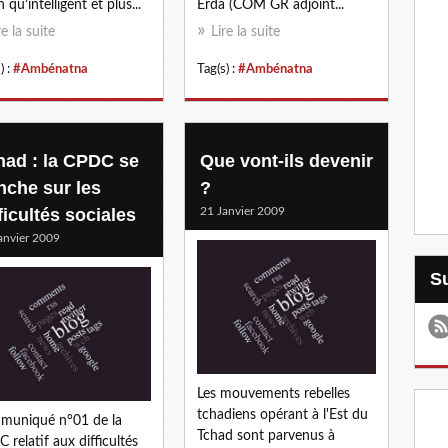
 qu’intelligent et plus...
Erda (COM GR adjoint...
re la suite
Lire la suite
) :
#Ambénatna
Tag(s) :
#Ambénatna
had : la CPDC se
Que vont-ils devenir
nche sur les
?
ficultés sociales
21 Janvier 2009
anvier 2009
Les mouvements rebelles
tchadiens opérant à l'Est du
muniqué n°01 de la
Tchad sont parvenus à
 relatif aux difficultés