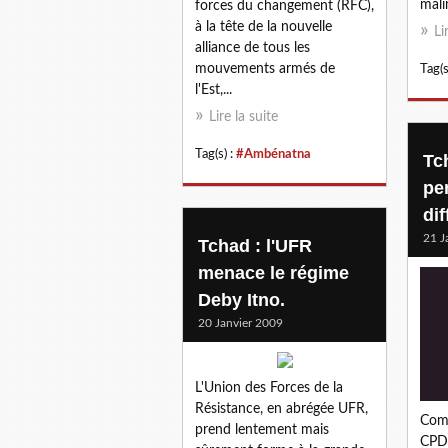
malin
forces du changement (RFC),
à la tête de la nouvelle
Li
alliance de tous les
mouvements armés de
Tag(s
l'Est,...
Lire la suite
Tag(s) :
#Ambénatna
Tc
pe
dif
21 J
Tchad : l'UFR
menace le régime
Deby Itno.
20 Janvier 2009
L'Union des Forces de la
Résistance, en abrégée UFR,
Com
prend lentement mais
CPDC