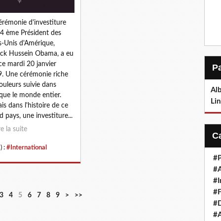
érémonie d'investiture
4 ème Président des
s-Unis d'Amérique,
ck Hussein Obama, a eu
 ce mardi 20 janvier
. Une cérémonie riche
ouleurs suivie dans
Alb
que le monde entier.
Lin
is dans l'histoire de ce
d pays, une investiture...
re la suite
) :
#International
#P
#
#I
#F
3
4
5
6
7
8
9
>
>>
#D
#A