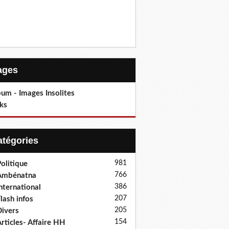
Pages
um - Images Insolites
ks
Catégories
981
olitique
766
Ambénatna
386
nternational
207
lash infos
205
ivers
154
rticles- Affaire HH