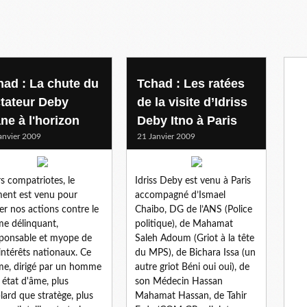
had : La chute du
Tchad : Les ratées
ctateur Deby
de la visite d’Idriss
ne à l'horizon
Deby Itno à Paris
anvier 2009
21 Janvier 2009
s compatriotes, le
Idriss Deby est venu à Paris
ent est venu pour
accompagné d’Ismael
ier nos actions contre le
Chaibo, DG de l’ANS (Police
me délinquant,
politique), de Mahamat
sponsable et myope de
Saleh Adoum (Griot à la tête
intérêts nationaux. Ce
du MPS), de Bichara Issa (un
me, dirigé par un homme
autre griot Béni oui oui), de
 état d'âme, plus
son Médecin Hassan
lard que stratège, plus
Mahamat Hassan, de Tahir