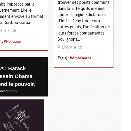
trouver des points communs
ales imposées par le
dans la lutte qu'ils mènent
ernement. Lire le
contre le régime dictatorial
ument envoyé au format
d'Idriss Deby Itno. Entre
 Par Salibou Garba
autres points, l'unification de
re la suite
leurs forces combattantes.
Soulignons...
) :
#Politique
Lire la suite
Tag(s) :
#Ambénatna
A : Barack
ssein Obama
end le pouvoir.
anvier 2009