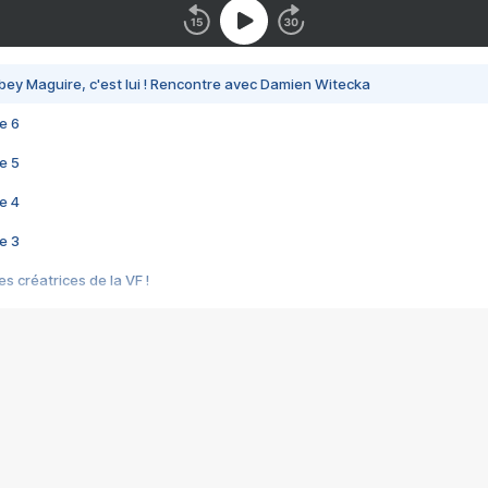
bey Maguire, c'est lui ! Rencontre avec Damien Witecka
e 6
e 5
e 4
e 3
s créatrices de la VF !
e 2
e 1
e Mektoub My Love arrive enfin ! Rencontre avec Shaïn Boumedine et Sal
i : après Toni en famille
elle réalise le bouleversant Dites lui que je l'aime