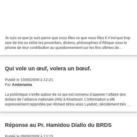
Je suis ce que je suis parce que vous êtes ce que vous êtes Il n’est que trop
rare de lire ou relire les proverbes, dictons, philosophies d’Afrique sous le
prisme de leur contribution au questionnement sur les fins ultimes de
l’homme, ses attentes fondamentales,...
Qui vole un œuf, volera un bœuf.
Publié le 10/08/2008 à 12:21
Par
Ambenatna
La polémique s’enfle autour de ce qui est convenu d’appeler l’affaire des
dollars de l’alliance nationale (AN) à Khartoum. L’information a été
expressément rapportée par Ahmed Idriss alias Lyadish, décidément très au
fait des choses de tous bords. Puis,...
Réponse au Pr. Hamidou Diallo du BRDS
Publié le 09/08/2008 à 13:15