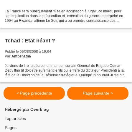
La France sera publiquement mise en accusation à Kigali, ce mardi, pour
son implication dans la préparation et l'exécution du génocide perpétré en
1994 au Rwanda, affirme Le Soir, qui a pu prendre connaissance des
principales conclusions du rapport de...
Tchad : Etat néant ?
Publié le 05/08/2008 à 19:04
Par
Ambenatna
Je viens de lire le décret nommant un certain Général de Brigade Oumar
Deby Itno (il doit être surement le fils ou le frère du dictateur Président) à la
tête de la Direction de la Réserve Stratégique. Quelqu'un pourrait -il me dire
ce que c'est cet organe?...
< Page précédente
Page suivante >
Hébergé par Overblog
Top articles
Pages