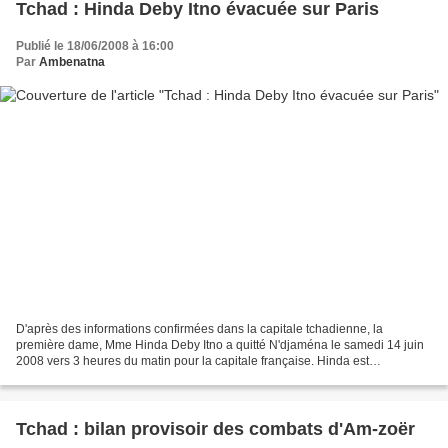
Tchad : Hinda Deby Itno évacuée sur Paris
Publié le 18/06/2008 à 16:00
Par
Ambenatna
D'après des informations confirmées dans la capitale tchadienne, la
première dame, Mme Hinda Deby Itno a quitté N'djaména le samedi 14 juin
2008 vers 3 heures du matin pour la capitale française. Hinda est
accompagnée d'un cercle restreint composé de...
Tchad : bilan provisoir des combats d'Am-zoër