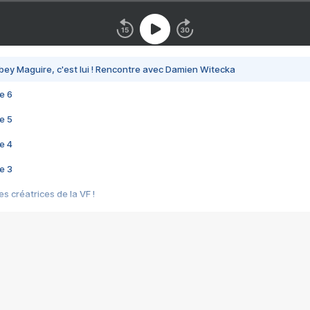
bey Maguire, c'est lui ! Rencontre avec Damien Witecka
e 6
e 5
e 4
e 3
s créatrices de la VF !
e 2
e 1
e Mektoub My Love arrive enfin ! Rencontre avec Shaïn Boumedine et Sal
i : après Toni en famille