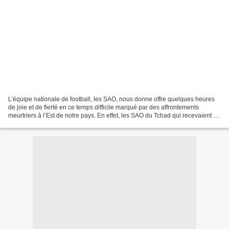
L’équipe nationale de football, les SAO, nous donne offre quelques heures
de joie et de fierté en ce temps difficile marqué par des affrontements
meurtriers à l’Est de notre pays. En effet, les SAO du Tchad qui recevaient à
N’djaména les Diables rouges...