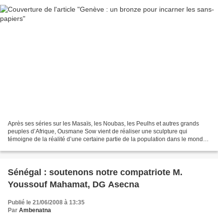
Après ses séries sur les Masaïs, les Noubas, les Peulhs et autres grands
peuples d’Afrique, Ousmane Sow vient de réaliser une sculpture qui
témoigne de la réalité d’une certaine partie de la population dans le monde
d’aujourd’hui. Titré L’immigré, ce...
Sénégal : soutenons notre compatriote M.
Youssouf Mahamat, DG Asecna
Publié le 21/06/2008 à 13:35
Par
Ambenatna