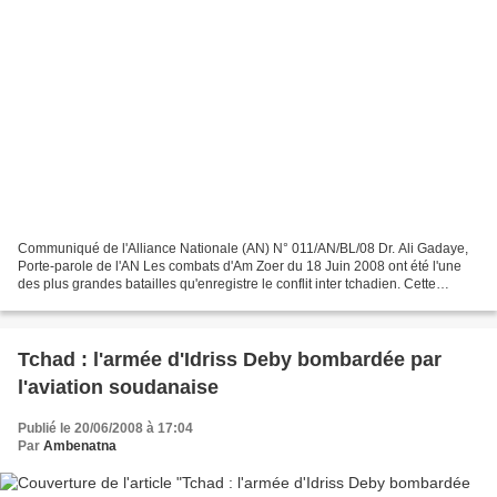
Communiqué de l'Alliance Nationale (AN) N° 011/AN/BL/08 Dr. Ali Gadaye,
Porte-parole de l'AN Les combats d'Am Zoer du 18 Juin 2008 ont été l'une
des plus grandes batailles qu'enregistre le conflit inter tchadien. Cette
bataille par son intensité et sa...
Tchad : l'armée d'Idriss Deby bombardée par
l'aviation soudanaise
Publié le 20/06/2008 à 17:04
Par
Ambenatna