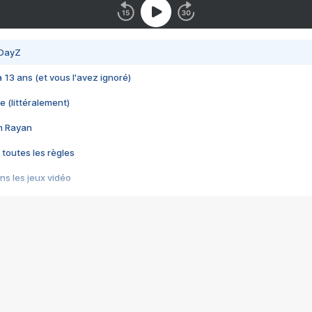
 DayZ
 a 13 ans (et vous l'avez ignoré)
e (littéralement)
im Rayan
 toutes les règles
s les jeux vidéo
us choquant de Rockstar ? - Le scandale BULLY
e plus moche de Steam
du RÊVE tourne au CAUCHEMAR
pendant 8 heures
it… à tort