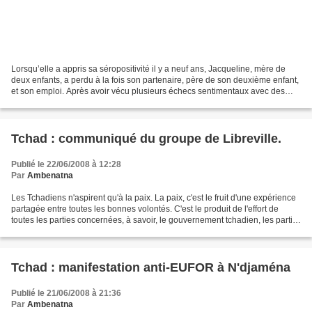
Lorsqu’elle a appris sa séropositivité il y a neuf ans, Jacqueline, mère de
deux enfants, a perdu à la fois son partenaire, père de son deuxième enfant,
et son emploi. Après avoir vécu plusieurs échecs sentimentaux avec des
hommes séronégatifs, elle a...
Tchad : communiqué du groupe de Libreville.
Publié le 22/06/2008 à 12:28
Par
Ambenatna
Les Tchadiens n'aspirent qu'à la paix. La paix, c'est le fruit d'une expérience
partagée entre toutes les bonnes volontés. C'est le produit de l'effort de
toutes les parties concernées, à savoir, le gouvernement tchadien, les partis
politiques de l'opposition,...
Tchad : manifestation anti-EUFOR à N'djaména
Publié le 21/06/2008 à 21:36
Par
Ambenatna