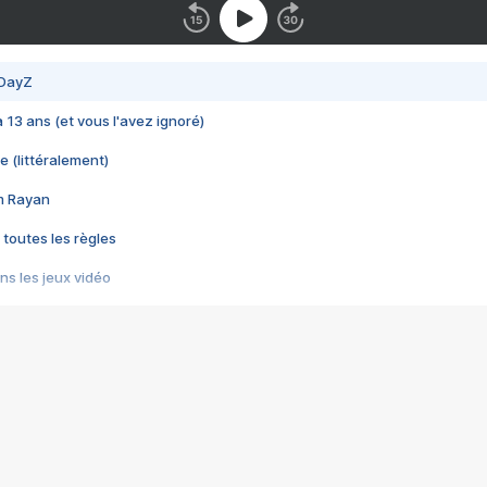
 DayZ
 a 13 ans (et vous l'avez ignoré)
e (littéralement)
im Rayan
 toutes les règles
s les jeux vidéo
us choquant de Rockstar ? - Le scandale BULLY
e plus moche de Steam
du RÊVE tourne au CAUCHEMAR
pendant 8 heures
it… à tort