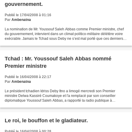
gouvernement.
Publié le 17/04/2008 à 01:16
Par
Ambenatna
La nomination de Mr. Youssouf Saleh Abbas comme Premier ministre, chef
du gouvernement, intervient dans un climat politico-militaire délétère voire
exécrable. Jamais le Tchad sous Deby ne s’est mal porté que ces derniers
mois. L’odeur permanente de fin...
Tchad : Mr. Youssouf Saleh Abbas nommé
Premier ministre
Publié le 16/04/2008 à 22:17
Par
Ambenatna
Le président tchadien Idriss Deby Itno a limogé mercredi son Premier
ministre Delwa Kassiré Coumakoye et l'a remplacé par son conseiller
diplomatique Youssouf Saleh Abbas, a rapporté la radio publique à
N'Djamena. Youssouf Saleh Abbas, un ancien chef...
Le roi, le bouffon et le gladiateur.
Publié le 16/04/2008 à 00:28