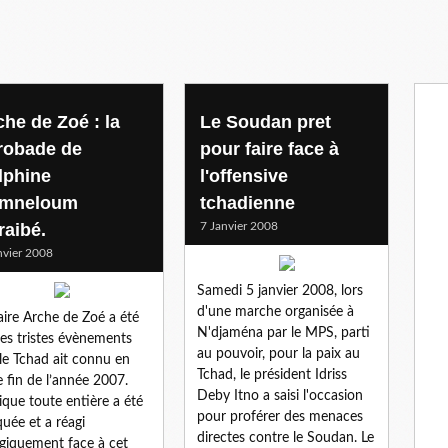
che de Zoé : la
Le Soudan pret
robade de
pour faire face à
lphine
l'offensive
mneloum
tchadienne
raibé.
7 Janvier 2008
nvier 2008
Samedi 5 janvier 2008, lors
d'une marche organisée à
faire Arche de Zoé a été
N'djaména par le MPS, parti
es tristes évènements
au pouvoir, pour la paix au
le Tchad ait connu en
Tchad, le président Idriss
e fin de l’année 2007.
Deby Itno a saisi l'occasion
rique toute entière a été
pour proférer des menaces
uée et a réagi
directes contre le Soudan. Le
giquement face à cet