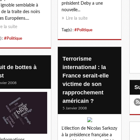
président Deby a une
 ignoble semblable à
nouvelle...
 de la traite des noirs
les Européens....
Lire la suite
re la suite
Tag(s) :
#Politique
) :
#Politique
Terrorisme
uit de bottes à
international : la
st
France serait-elle
nvier 2008
victime de son
rapprochement
américain ?
5 Janvier 2008
L’élection de Nicolas Sarkozy
à la présidence française a