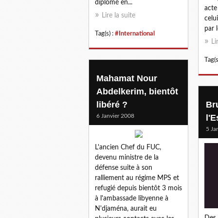
diplômé en...
acte
Lire la suite
celui
par 
Tag(s) :
#International
Li
Tag(s
Mahamat Nour
Abdelkerim, bientôt
libéré ?
Br
6 Janvier 2008
l'E
5 Ja
L'ancien Chef du FUC,
devenu ministre de la
défense suite à son
ralliement au régime MPS et
refugié depuis bientôt 3 mois
à l'ambassade libyenne à
N'djaména, aurait eu