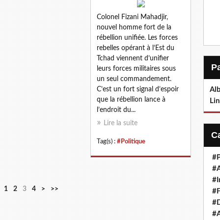
Colonel Fizani Mahadjir,
nouvel homme fort de la
rébellion unifiée. Les forces
rebelles opérant à l’Est du
Tchad viennent d’unifier
leurs forces militaires sous
un seul commandement.
C’est un fort signal d’espoir
Alb
que la rébellion lance à
Lin
l’endroit du...
Lire la suite
Tag(s) :
#Politique
#P
#
#I
1
2
3
4
>
>>
#F
#D
#A