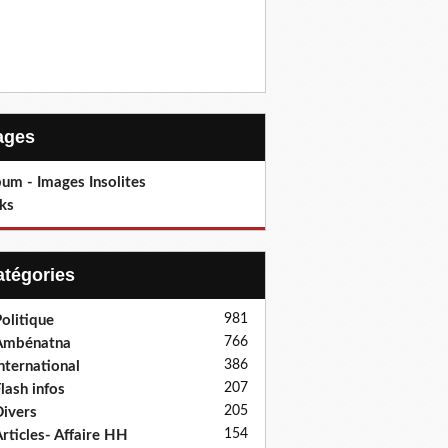
Pages
um - Images Insolites
ks
Catégories
981
olitique
766
Ambénatna
386
nternational
207
lash infos
205
ivers
154
rticles- Affaire HH