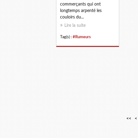
commerçants qui ont
longtemps arpenté les
couloirs du...
Lire la suite
Tag(s) :
#Rumeurs
<<
<