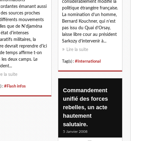
informations
considérablement modifié la
ordantes émanant aussi
politique étrangère française.
 des sources proches
La nomination d’un homme,
différents mouvements
Bernard Kouchner, qui n’est
lles que de N'djaména
pas issu du Quai d’Orsay,
 état d'intenses
laisse libre cour au président
ratifs militaires, la
Sarkozy d’intervenir à...
re devrait reprendre d'ici
Lire la suite
de temps affirme t-on
 les deux camps. Le
Tag(s) :
#International
dent...
re la suite
) :
#Flash infos
Commandement
unifié des forces
rebelles, un acte
hautement
salutaire.
5 Janvier 2008