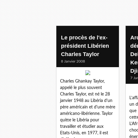
Le procès de l'ex-
Ar
président Libérien
dé
Charles Taylor
De
8 Janvier 2008
Ke
Dji
7 Ja
Charles Ghankay Taylor,
appelé le plus souvent
Charles Taylor, est né le 28
L’af
janvier 1948 au Libéria d'un
un d
père américain et d'une mère
que 
américano-libérienne. Taylor
cett
quitte le Libéria pour
L’Af
travailler et étudier aux
choq
Etats-Unis, en 1977, il est
éner