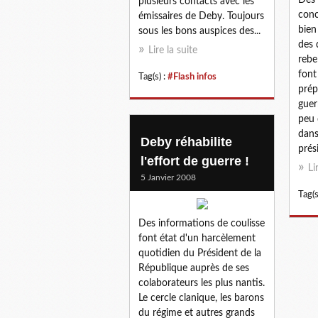
Des 
plusieurs contacts avec les
conc
émissaires de Deby. Toujours
bien
sous les bons auspices des...
des 
Lire la suite
rebe
font
Tag(s) :
#Flash infos
prépa
guer
peu 
dans
Deby réhabilite
prési
l'effort de guerre !
Li
5 Janvier 2008
Tag(s
Des informations de coulisse
font état d'un harcèlement
quotidien du Président de la
République auprès de ses
colaborateurs les plus nantis.
Le cercle clanique, les barons
du régime et autres grands