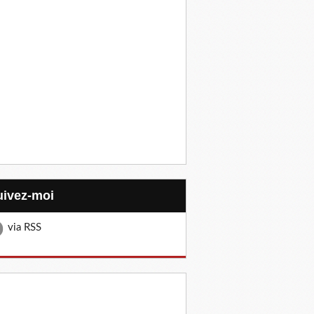
Suivez-moi
via RSS