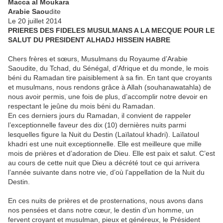
Macca al Moukara
Arabie Saou
dite
Le 20 juillet 2014
PRIERES DES FIDELES MUSULMANS A LA MECQUE POUR LE
SALUT DU PRESIDENT ALHADJ HISSEIN HABRE
Chers frères et sœurs, Musulmans du Royaume d’Arabie
Saoudite, du Tchad, du Sénégal, d’Afrique et du monde, le mois
béni du Ramadan tire paisiblement à sa fin. En tant que croyants
et musulmans, nous rendons grâce à Allah (souhanawatahla) de
nous avoir permis, une fois de plus, d’accomplir notre devoir en
respectant le jeûne du mois béni du Ramadan.
En ces derniers jours du Ramadan, il convient de rappeler
l’exceptionnelle faveur des dix (10) dernières nuits parmi
lesquelles figure la Nuit du Destin (Laïlatoul khadri). Laïlatoul
khadri est une nuit exceptionnelle. Elle est meilleure que mille
mois de prières et d’adoration de Dieu. Elle est paix et salut. C’est
au cours de cette nuit que Dieu a décrété tout ce qui arrivera
l’année suivante dans notre vie, d’où l’appellation de la Nuit du
Destin.
En ces nuits de prières et de prosternations, nous avons dans
nos pensées et dans notre cœur, le destin d’un homme, un
fervent croyant et musulman, pieux et généreux, le Président