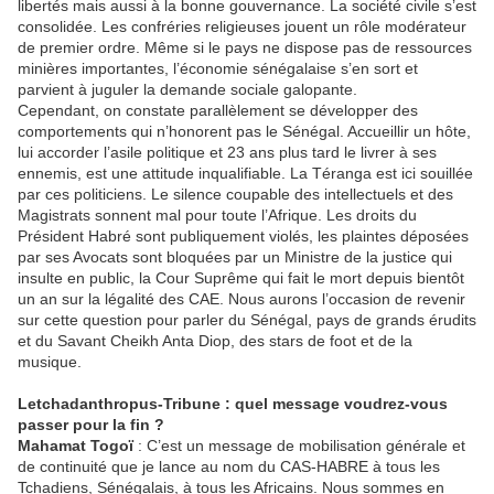
libertés mais aussi à la bonne gouvernance. La société civile s’est
consolidée. Les confréries religieuses jouent un rôle modérateur
de premier ordre. Même si le pays ne dispose pas de ressources
minières importantes, l’économie sénégalaise s’en sort et
parvient à juguler la demande sociale galopante.
Cependant, on constate parallèlement se développer des
comportements qui n’honorent pas le Sénégal. Accueillir un hôte,
lui accorder l’asile politique et 23 ans plus tard le livrer à ses
ennemis, est une attitude inqualifiable. La Téranga est ici souillée
par ces politiciens. Le silence coupable des intellectuels et des
Magistrats sonnent mal pour toute l’Afrique. Les droits du
Président Habré sont publiquement violés, les plaintes déposées
par ses Avocats sont bloquées par un Ministre de la justice qui
insulte en public, la Cour Suprême qui fait le mort depuis bientôt
un an sur la légalité des CAE. Nous aurons l’occasion de revenir
sur cette question pour parler du Sénégal, pays de grands érudits
et du Savant Cheikh Anta Diop, des stars de foot et de la
musique.
Letchadanthropus-Tribune : quel message voudrez-vous
passer pour la fin ?
Mahamat Togoï
: C’est un message de mobilisation générale et
de continuité que je lance au nom du CAS-HABRE à tous les
Tchadiens, Sénégalais, à tous les Africains. Nous sommes en