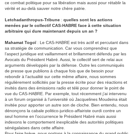
ce combat politique pour sa libération mais aussi pour rétablir la
vérité et au-delà sauver notre chère patrie.
Letchadanthropus-Tribune
:
quelles sont les actions
menées par le collectif CAS-HABRE face à cette situation
arbitraire qui dure maintenant depuis un an ?
Mahamat Togoï
: Le CAS-HABRE est très actif et percutant dans
sa stratégie de communication. Car vous comprendrez que
l’aspect juridique est vaillamment et brillamment défendu par les
Avocats du Président Habré. Aussi, le collectif sert de relai aux
arguments développés par la défense. Outre les communiqués
de presse que publions à chaque fois que de besoin pour
rebondir à l’actualité sur cette même affaire, nous sommes
régulièrement sollicités par la presse écrite pour des réactions et
invités dans des émissions radio et télé pour donner le point de
vue du CAS-HABRE. Par exemple, tout récemment j’ai intervenu
à un forum organisé à l’université où Jacquelines Moudeina était
invitée pour apporter un autre son de cloche. Bien entendu, nous
dénonçons la cabale politico-juridico-affairiste ourdi contre un
seul homme en l’occurrence le Président Habré mais aussi
indexons le comportement inexplicable des autorités politiques
sénégalaises dans cette affaire.
Pour faire brève, nous portons à la connaissance du grand public