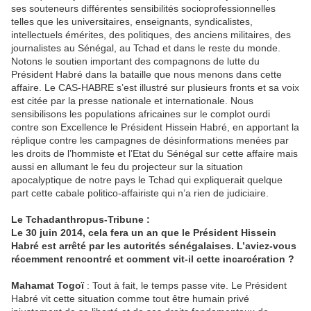
ses souteneurs différentes sensibilités socioprofessionnelles
telles que les universitaires, enseignants, syndicalistes,
intellectuels émérites, des politiques, des anciens militaires, des
journalistes au Sénégal, au Tchad et dans le reste du monde.
Notons le soutien important des compagnons de lutte du
Président Habré dans la bataille que nous menons dans cette
affaire. Le CAS-HABRE s’est illustré sur plusieurs fronts et sa voix
est citée par la presse nationale et internationale. Nous
sensibilisons les populations africaines sur le complot ourdi
contre son Excellence le Président Hissein Habré, en apportant la
réplique contre les campagnes de désinformations menées par
les droits de l’hommiste et l’Etat du Sénégal sur cette affaire mais
aussi en allumant le feu du projecteur sur la situation
apocalyptique de notre pays le Tchad qui expliquerait quelque
part cette cabale politico-affairiste qui n’a rien de judiciaire.
Le Tchadanthropus-Tribune :
Le 30 juin 2014, cela fera un an que le Président Hissein
Habré est arrêté par les autorités sénégalaises. L’aviez-vous
récemment rencontré et comment vit-il cette incarcération ?
Mahamat Togoï
: Tout à fait, le temps passe vite. Le Président
Habré vit cette situation comme tout être humain privé