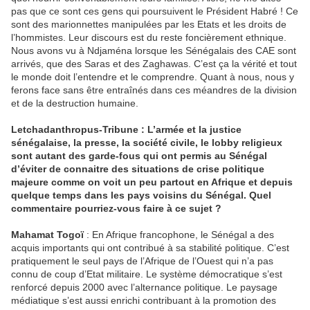
pas que ce sont ces gens qui poursuivent le Président Habré ! Ce
sont des marionnettes manipulées par les Etats et les droits de
l’hommistes. Leur discours est du reste foncièrement ethnique.
Nous avons vu à Ndjaména lorsque les Sénégalais des CAE sont
arrivés, que des Saras et des Zaghawas. C’est ça la vérité et tout
le monde doit l’entendre et le comprendre. Quant à nous, nous y
ferons face sans être entraînés dans ces méandres de la division
et de la destruction humaine.
Letchadanthropus-Tribune : L’armée et la justice
sénégalaise, la presse, la société civile, le lobby religieux
sont autant des garde-fous qui ont permis au Sénégal
d’éviter de connaitre des situations de crise politique
majeure comme on voit un peu partout en Afrique et depuis
quelque temps dans les pays voisins du Sénégal. Quel
commentaire pourriez-vous faire à ce sujet ?
Mahamat Togoï
: En Afrique francophone, le Sénégal a des
acquis importants qui ont contribué à sa stabilité politique. C’est
pratiquement le seul pays de l’Afrique de l’Ouest qui n’a pas
connu de coup d’Etat militaire. Le système démocratique s’est
renforcé depuis 2000 avec l’alternance politique. Le paysage
médiatique s’est aussi enrichi contribuant à la promotion des