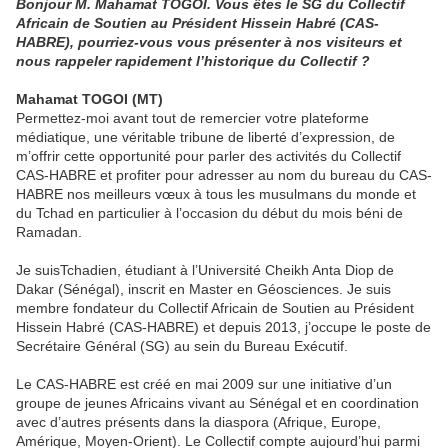
Bonjour M. Mahamat TOGOI. Vous êtes le SG du Collectif
Africain de Soutien au Président Hissein Habré (CAS-
HABRE), pourriez-vous vous présenter à nos visiteurs et
nous rappeler rapidement l’historique du Collectif ?
Mahamat TOGOI (MT)
Permettez-moi avant tout de remercier votre plateforme
médiatique, une véritable tribune de liberté d’expression, de
m’offrir cette opportunité pour parler des activités du Collectif
CAS-HABRE et profiter pour adresser au nom du bureau du CAS-
HABRE nos meilleurs vœux à tous les musulmans du monde et
du Tchad en particulier à l’occasion du début du mois béni de
Ramadan.
Je suisTchadien, étudiant à l’Université Cheikh Anta Diop de
Dakar (Sénégal), inscrit en Master en Géosciences. Je suis
membre fondateur du Collectif Africain de Soutien au Président
Hissein Habré (CAS-HABRE) et depuis 2013, j’occupe le poste de
Secrétaire Général (SG) au sein du Bureau Exécutif.
Le CAS-HABRE est créé en mai 2009 sur une initiative d’un
groupe de jeunes Africains vivant au Sénégal et en coordination
avec d’autres présents dans la diaspora (Afrique, Europe,
Amérique, Moyen-Orient). Le Collectif compte aujourd’hui parmi