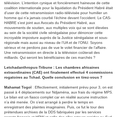
télévision. L’intention cynique et foncièrement haineuse de cette
coalition internationale pour la liquidation du Président Habré était
d’user de cette retransmission radio-télévisée pour humilier un
homme qui n’a jamais courbé l’échine devant l’occident. Le CAS-
HABRE s’est joint aux Avocats du Président Habré, aux
mouvements de soutien, aux multiples voix qui se sont élevées
au sein de la société civile sénégalaise pour dénoncer cette
incroyable imposture auprès de la Justice sénégalaise et sous-
régionale mais aussi au niveau de l’UA et de l’ONU. Soyons
sérieux et ne perdons pas de vue le volet financier de l’affaire.
Une retransmission en directe à la télévision coûterait des
milliards. Qui seront les bénéficiaires de ces marchés ?
Letchadanthropus-Tribune : Les chambres africaines
extraordinaires (CAE) ont finalement effectué 4 commissions
rogatoires au Tchad. Quelle conclusion en tirez-vous ?
Mahamat Togoï
: Effectivement, initialement prévu pour 3, on est
passé à 4 déplacements sur Ndjaména, aux frais du régime MPS.
Le bilan est un fiasco complet car en réalité aucune instruction
n’a été menée. On s’est arrangé à perdre le temps en
enregistrant des plaintes imaginaires. Puis, ce fut le tour des
prétendues archives de la DDS fabriquées par les services