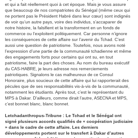
et qui a fait réellement quoi à cet époque. Mais je vous assure
que beaucoup de nos compatriotes du Sénégal (même ceux qui
ne portent pas le Président Habré dans leur cœur) sont indignés
de voir qu’un autre pays, voire des individus, s’accaparer de
notre histoire, la falsifient et la transforment en un fonds de
commerce ou l’exploitent politiquement. Car personne n’ignore
les conséquences de cette affaire sur l’avenir du Tchad. C’est
aussi une question de patriotisme. Toutefois, nous avons noté
l’expression d’une partie de la communauté tchadienne et même
des engagements forts pour certains qui ont su, en tout
patriotisme, faire la part des choses. Au nom du bureau exécutif
du CAS-HABRE, je leurs adresse nos remerciements
patriotiques. Signalons le cas malheureux de ce Consul
Honoraire, plus soucieux de cette affaire qui lui rapporterait des
pécules que de ses responsabilités vis-à-vis de la communauté,
notamment les étudiants. Après tout, c’est le représentant du
MPS à Dakar. D’ailleurs, comme dirait l’autre, ASECNA et MPS,
c’est bonnet blanc, blanc bonnet.
Letchadanthropus-Tribune : Le Tchad et le Sénégal ont
signé plusieurs accords qualifiés de « coopération judiciaire
» dans le cadre de cette affaire. Les derniers
développements portent sur le transfert à Dakar d’autres