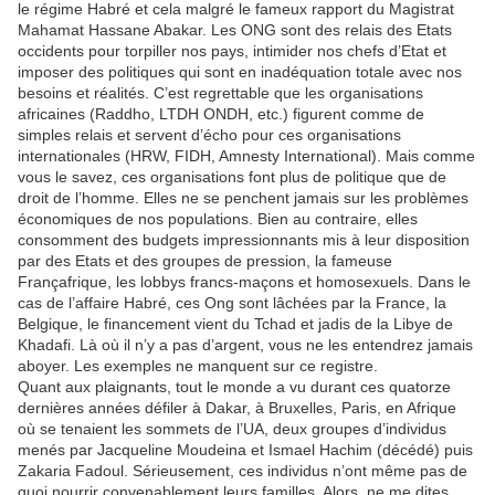
le régime Habré et cela malgré le fameux rapport du Magistrat
Mahamat Hassane Abakar. Les ONG sont des relais des Etats
occidents pour torpiller nos pays, intimider nos chefs d’Etat et
imposer des politiques qui sont en inadéquation totale avec nos
besoins et réalités. C’est regrettable que les organisations
africaines (Raddho, LTDH ONDH, etc.) figurent comme de
simples relais et servent d’écho pour ces organisations
internationales (HRW, FIDH, Amnesty International). Mais comme
vous le savez, ces organisations font plus de politique que de
droit de l’homme. Elles ne se penchent jamais sur les problèmes
économiques de nos populations. Bien au contraire, elles
consomment des budgets impressionnants mis à leur disposition
par des Etats et des groupes de pression, la fameuse
Françafrique, les lobbys francs-maçons et homosexuels. Dans le
cas de l’affaire Habré, ces Ong sont lâchées par la France, la
Belgique, le financement vient du Tchad et jadis de la Libye de
Khadafi. Là où il n’y a pas d’argent, vous ne les entendrez jamais
aboyer. Les exemples ne manquent sur ce registre.
Quant aux plaignants, tout le monde a vu durant ces quatorze
dernières années défiler à Dakar, à Bruxelles, Paris, en Afrique
où se tenaient les sommets de l’UA, deux groupes d’individus
menés par Jacqueline Moudeina et Ismael Hachim (décédé) puis
Zakaria Fadoul. Sérieusement, ces individus n’ont même pas de
quoi nourrir convenablement leurs familles. Alors, ne me dites