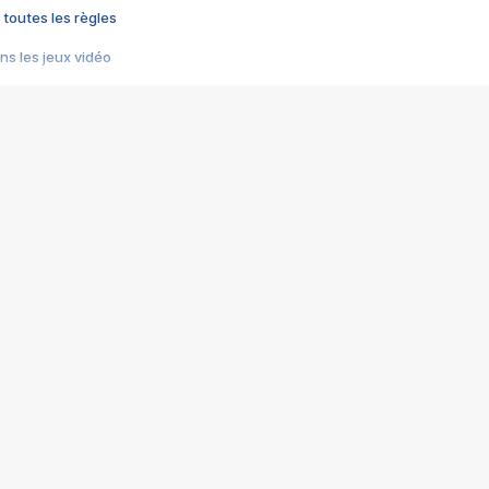
 toutes les règles
s les jeux vidéo
us choquant de Rockstar ? - Le scandale BULLY
e plus moche de Steam
du RÊVE tourne au CAUCHEMAR
pendant 8 heures
it… à tort
umiliés par un jeu vidéo
ire - Final Fantasy 8
ti un empire - Age of Empires
story DOFUS
tard, il crée l'un des pires jeux de tous les temps, MindsEye.