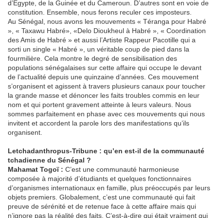
d’Egypte, de la Guinée et du Cameroun. D’autres sont en voie de
constitution. Ensemble, nous ferons reculer ces imposteurs.
Au Sénégal, nous avons les mouvements « Téranga pour Habré
», « Taxawu Habré», «Delo Dioukheul à Habré », « Coordination
des Amis de Habré » et aussi l’Artiste Rappeur Pacotille qui a
sorti un single « Habré », un véritable coup de pied dans la
fourmilière. Cela montre le degré de sensibilisation des
populations sénégalaises sur cette affaire qui occupe le devant
de l’actualité depuis une quinzaine d’années. Ces mouvement
s’organisent et agissent à travers plusieurs canaux pour toucher
la grande masse et dénoncer les faits troubles commis en leur
nom et qui portent gravement atteinte à leurs valeurs. Nous
sommes parfaitement en phase avec ces mouvements qui nous
invitent et accordent la parole lors des manifestations qu’ils
organisent.
Letchadanthropus-Tribune : qu’en est-il de la communauté
tchadienne du Sénégal ?
Mahamat Togoï :
C’est une communauté harmonieuse
composée à majorité d’étudiants et quelques fonctionnaires
d’organismes internationaux en famille, plus préoccupés par leurs
objets premiers. Globalement, c’est une communauté qui fait
preuve de sérénité et de retenue face à cette affaire mais qui
n’ignore pas la réalité des faits. C’est-à-dire qui était vraiment qui