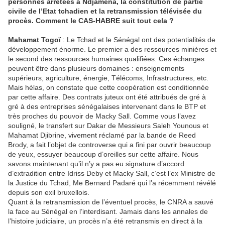
personnes arrêtées à Ndjamena, la constitution de partie
civile de l’Etat tchadien et la retransmission télévisée du
procès. Comment le CAS-HABRE suit tout cela ?
Mahamat Togoï
: Le Tchad et le Sénégal ont des potentialités de
développement énorme. Le premier a des ressources minières et
le second des ressources humaines qualifiées. Ces échanges
peuvent être dans plusieurs domaines : enseignements
supérieurs, agriculture, énergie, Télécoms, Infrastructures, etc.
Mais hélas, on constate que cette coopération est conditionnée
par cette affaire. Des contrats juteux ont été attribués de gré à
gré à des entreprises sénégalaises intervenant dans le BTP et
très proches du pouvoir de Macky Sall. Comme vous l’avez
souligné, le transfert sur Dakar de Messieurs Saleh Younous et
Mahamat Djibrine, vivement réclamé par la bande de Reed
Brody, a fait l’objet de controverse qui a fini par ouvrir beaucoup
de yeux, essuyer beaucoup d’oreilles sur cette affaire. Nous
savons maintenant qu’il n’y a pas eu signature d’accord
d’extradition entre Idriss Deby et Macky Sall, c’est l’ex Ministre de
la Justice du Tchad, Me Bernard Padaré qui l’a récemment révélé
depuis son exil bruxellois.
Quant à la retransmission de l’éventuel procès, le CNRA a sauvé
la face au Sénégal en l’interdisant. Jamais dans les annales de
l’histoire judiciaire, un procès n’a été retransmis en direct à la