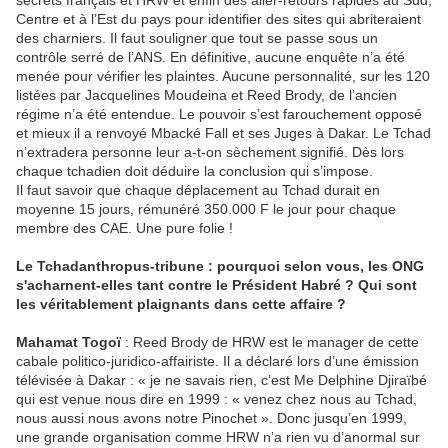
secrets français et HRW et enfin des aller-retours rapides au Sud,
Centre et à l’Est du pays pour identifier des sites qui abriteraient
des charniers. Il faut souligner que tout se passe sous un
contrôle serré de l’ANS. En définitive, aucune enquête n’a été
menée pour vérifier les plaintes. Aucune personnalité, sur les 120
listées par Jacquelines Moudeina et Reed Brody, de l’ancien
régime n’a été entendue. Le pouvoir s’est farouchement opposé
et mieux il a renvoyé Mbacké Fall et ses Juges à Dakar. Le Tchad
n’extradera personne leur a-t-on sèchement signifié. Dès lors
chaque tchadien doit déduire la conclusion qui s’impose.
Il faut savoir que chaque déplacement au Tchad durait en
moyenne 15 jours, rémunéré 350.000 F le jour pour chaque
membre des CAE. Une pure folie !
Le Tchadanthropus-tribune : pourquoi selon vous, les ONG
s'acharnent-elles tant contre le Président Habré ? Qui sont
les véritablement plaignants dans cette affaire ?
Mahamat Togoï
: Reed Brody de HRW est le manager de cette
cabale politico-juridico-affairiste. Il a déclaré lors d’une émission
télévisée à Dakar : « je ne savais rien, c’est Me Delphine Djiraïbé
qui est venue nous dire en 1999 : « venez chez nous au Tchad,
nous aussi nous avons notre Pinochet ». Donc jusqu’en 1999,
une grande organisation comme HRW n’a rien vu d’anormal sur