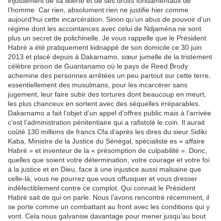
injustement de sa liberté et de ses droits fondamentaux de
l’homme. Car rien, absolument rien ne justifie hier comme
aujourd’hui cette incarcération. Sinon qu’un abus de pouvoir d’un
régime dont les accointances avec celui de Ndjaména ne sont
plus un secret de polichinelle. Je vous rappelle que le Président
Habré a été pratiquement kidnappé de son domicile ce 30 juin
2013 et placé depuis à Dakarnamo, sœur jumelle de la tristement
célèbre prison de Guantanamo où le pays de Reed Brody
achemine des personnes arrêtées un peu partout sur cette terre,
essentiellement des musulmans, pour les incarcérer sans
jugement, leur faire subir des tortures dont beaucoup en meurt,
les plus chanceux en sortent avec des séquelles irréparables.
Dakarnamo a fait l’objet d’un appel d’offres public mais à l’arrivée
c’est l’administration pénitentiaire qui a rafistolé le coin. Il aurait
coûté 130 millions de francs Cfa d’après les dires du sieur Sidiki
Kaba, Ministre de la Justice du Sénégal, spécialiste es « affaire
Habré » et inventeur de la « présomption de culpabilité ». Donc,
quelles que soient votre détermination, votre courage et votre foi
à la justice et en Dieu, face à une injustice aussi malsaine que
celle-là, vous ne pourrez que vous offusquer et vous dresser
indéfectiblement contre ce complot. Qui connait le Président
Habré sait de qui on parle. Nous l’avons rencontré récemment, il
se porte comme un combattant au front avec les conditions qui y
vont. Cela nous galvanise davantage pour mener jusqu’au bout